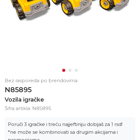
Bez rasporeda po brendovima
N85895
Vozila igračke
Šifra artikla:
N85895
Poruči 3 igračke i treću najjeftiniju dobijaš za 1 rsd!
*ne može se kombinovati sa drugim akcijama i
promocijama