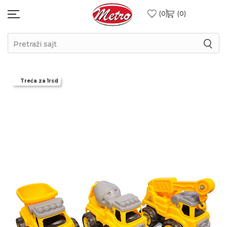
0
0
Pretraži sajt
Treća za 1rsd