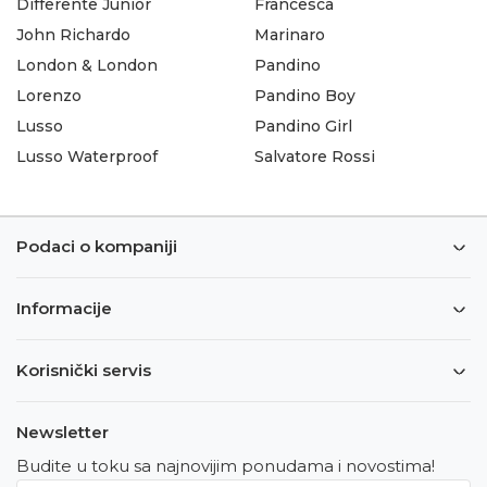
Differente Junior
Francesca
John Richardo
Marinaro
London & London
Pandino
Lorenzo
Pandino Boy
Lusso
Pandino Girl
Lusso Waterproof
Salvatore Rossi
Podaci o kompaniji
Informacije
Korisnički servis
Newsletter
Budite u toku sa najnovijim ponudama i novostima!