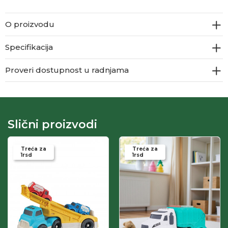
O proizvodu
Specifikacija
Proveri dostupnost u radnjama
Slični proizvodi
Treća za
Treća za
1rsd
1rsd