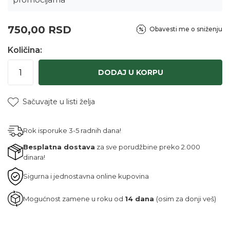
750,00
RSD
Obavesti me o sniženju
Količina:
DODAJ U KORPU
Sačuvajte u listi želja
Rok isporuke 3-5 radnih dana!
Besplatna dostava
za sve porudžbine preko 2.000
dinara!
Sigurna i jednostavna online kupovina
Mogućnost zamene u roku od
14 dana
(osim za donji veš)