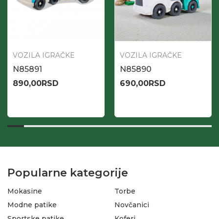
VOZILA IGRAČKE
VOZILA IGRAČKE
N85891
N85890
890,00
RSD
690,00
RSD
Popularne kategorije
Mokasine
Torbe
Modne patike
Novčanici
Sportske patike
Koferi