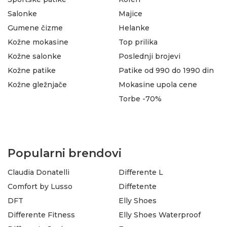
Salonke
Majice
Gumene čizme
Helanke
Kožne mokasine
Top prilika
Kožne salonke
Poslednji brojevi
Kožne patike
Patike od 990 do 1990 din
Kožne gležnjače
Mokasine upola cene
Torbe -70%
Popularni brendovi
Claudia Donatelli
Differente L
Comfort by Lusso
Diffetente
DFT
Elly Shoes
Differente Fitness
Elly Shoes Waterproof