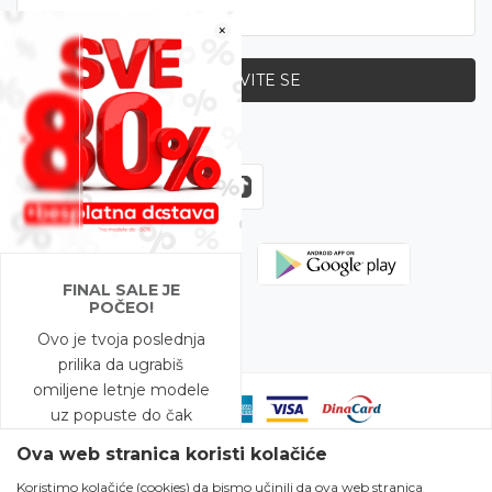
×
PRIJAVITE SE
Zapratite nas
FINAL SALE JE
POČEO!
Ovo je tvoja poslednja
prilika da ugrabiš
omiljene letnje modele
uz popuste do čak
-80%!
Ova web stranica koristi kolačiće
Koristimo kolačiće (cookies) da bismo učinili da ova web stranica
A to nije sve – na