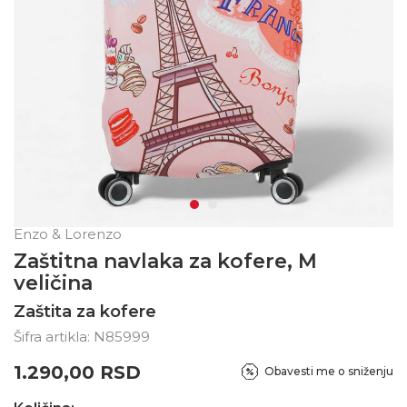
Enzo & Lorenzo
Zaštitna navlaka za kofere, M
veličina
Zaštita za kofere
Šifra artikla:
N85999
1.290,00
RSD
Obavesti me o sniženju