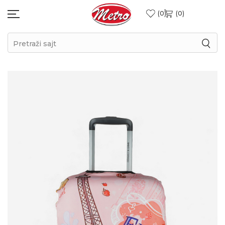
0
0
Pretraži sajt