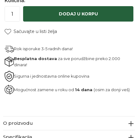
Količina:
DODAJ U KORPU
Sačuvajte u listi želja
Rok isporuke 3-5 radnih dana!
Besplatna dostava
za sve porudžbine preko 2.000
dinara!
Sigurna i jednostavna online kupovina
Mogućnost zamene u roku od
14 dana
(osim za donji veš)
O proizvodu
Specifikacija