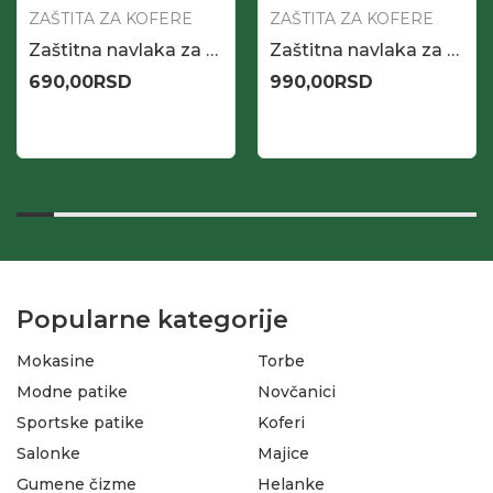
ZAŠTITA ZA KOFERE
ZAŠTITA ZA KOFERE
Zaštitna navlaka za mali kofer
Zaštitna navlaka za srednji kofer
690,00
RSD
990,00
RSD
Popularne kategorije
Mokasine
Torbe
Modne patike
Novčanici
Sportske patike
Koferi
Salonke
Majice
Gumene čizme
Helanke