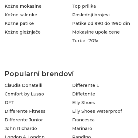
Kožne mokasine
Top prilika
Kožne salonke
Poslednji brojevi
Kožne patike
Patike od 990 do 1990 din
Kožne gležnjače
Mokasine upola cene
Torbe -70%
Popularni brendovi
Claudia Donatelli
Differente L
Comfort by Lusso
Diffetente
DFT
Elly Shoes
Differente Fitness
Elly Shoes Waterproof
Differente Junior
Francesca
John Richardo
Marinaro
London & London
Pandino