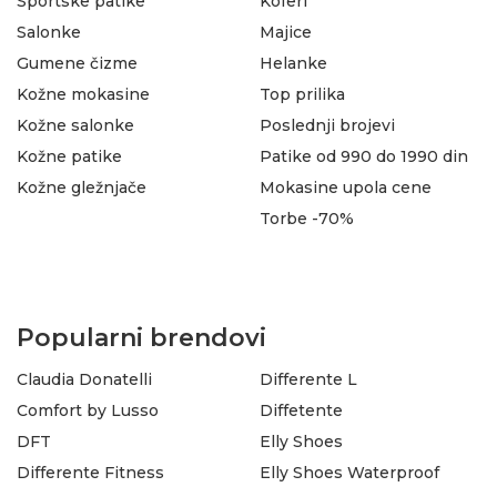
Sportske patike
Koferi
Salonke
Majice
Gumene čizme
Helanke
Kožne mokasine
Top prilika
Kožne salonke
Poslednji brojevi
Kožne patike
Patike od 990 do 1990 din
Kožne gležnjače
Mokasine upola cene
Torbe -70%
Popularni brendovi
Claudia Donatelli
Differente L
Comfort by Lusso
Diffetente
DFT
Elly Shoes
Differente Fitness
Elly Shoes Waterproof