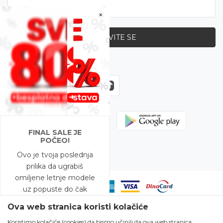
×
PRIJAVITE SE
Zapratite nas
FINAL SALE JE
POČEO!
Ovo je tvoja poslednja
prilika da ugrabiš
omiljene letnje modele
uz popuste do čak
-80%!
Ova web stranica koristi kolačiće
Koristimo kolačiće (cookies) da bismo učinili da ova web stranica