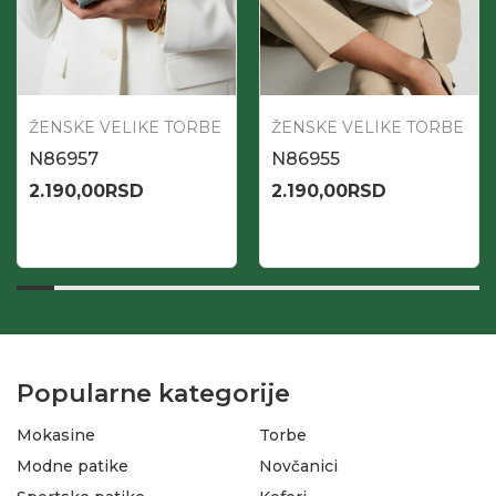
ŽENSKE VELIKE TORBE
ŽENSKE VELIKE TORBE
N86957
N86955
2.190,00
RSD
2.190,00
RSD
Popularne kategorije
Mokasine
Torbe
Modne patike
Novčanici