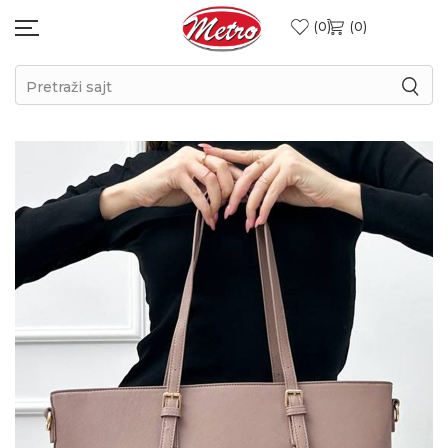
0
0
Pretraži sajt