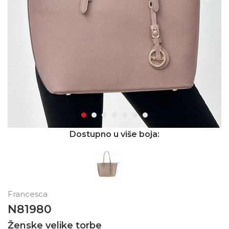
Dostupno u više boja:
Francesca
N81980
Ženske velike torbe