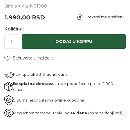
Šifra artikla:
N81980
1.990,00
RSD
Obavesti me o sniženju
Količina:
DODAJ U KORPU
Sačuvajte u listi želja
Rok isporuke 3-5 radnih dana!
Besplatna dostava
za sve porudžbine preko 2.000
dinara!
Sigurna i jednostavna online kupovina
Mogućnost zamene u roku od
14 dana
(osim za donji veš)