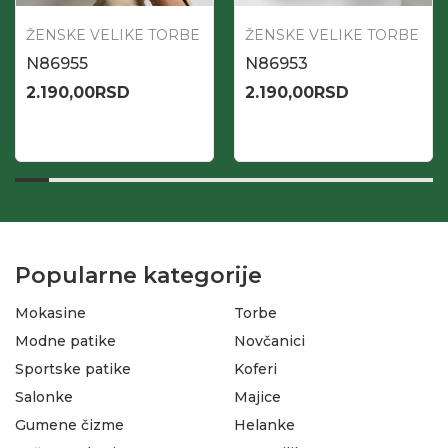
ŽENSKE VELIKE TORBE
ŽENSKE VELIKE TORBE
N86955
N86953
2.190,00
RSD
2.190,00
RSD
Popularne kategorije
Mokasine
Torbe
Modne patike
Novčanici
Sportske patike
Koferi
Salonke
Majice
Gumene čizme
Helanke