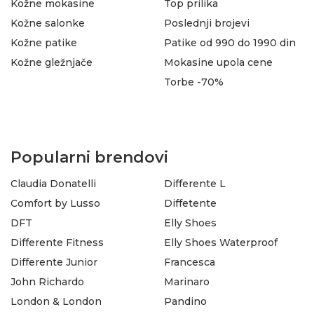
Kožne mokasine
Top prilika
Kožne salonke
Poslednji brojevi
Kožne patike
Patike od 990 do 1990 din
Kožne gležnjače
Mokasine upola cene
Torbe -70%
Popularni brendovi
Claudia Donatelli
Differente L
Comfort by Lusso
Diffetente
DFT
Elly Shoes
Differente Fitness
Elly Shoes Waterproof
Differente Junior
Francesca
John Richardo
Marinaro
London & London
Pandino