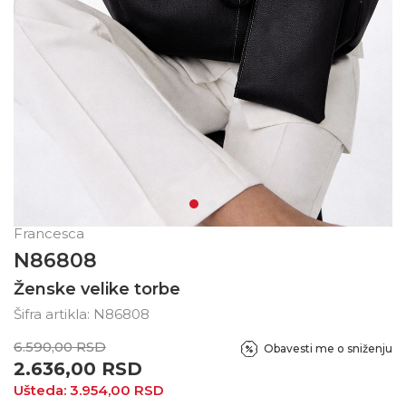
Francesca
N86808
Ženske velike torbe
Šifra artikla:
N86808
6.590,00
RSD
Obavesti me o sniženju
2.636,00
RSD
Ušteda:
3.954,00
RSD