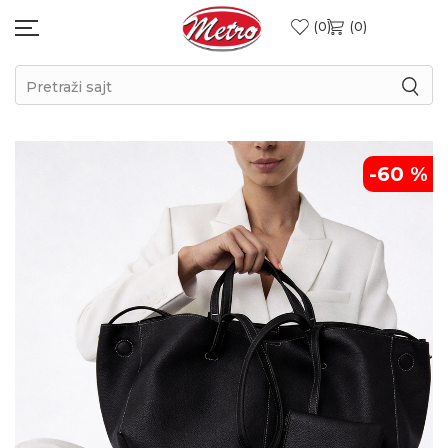
0
0
Pretraži sajt
-60
%