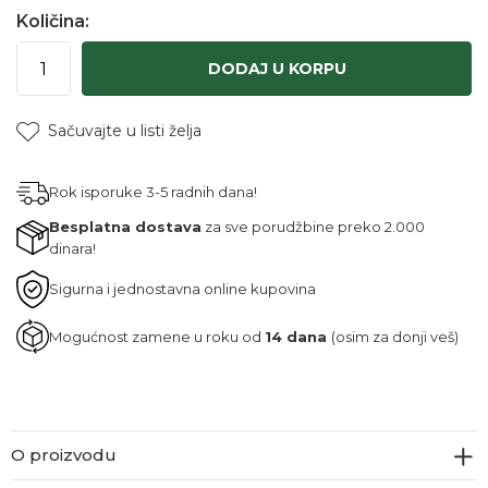
Količina:
DODAJ U KORPU
Sačuvajte u listi želja
Rok isporuke 3-5 radnih dana!
Besplatna dostava
za sve porudžbine preko 2.000
dinara!
Sigurna i jednostavna online kupovina
Mogućnost zamene u roku od
14 dana
(osim za donji veš)
O proizvodu