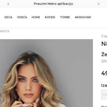
Preuzmi Metro aplikaciju
DECA
ODEĆA
HOME
KOFERI
TORBE
AKSESOARI
N85793
Fr
N
Že
Šif
4
Iza
L/