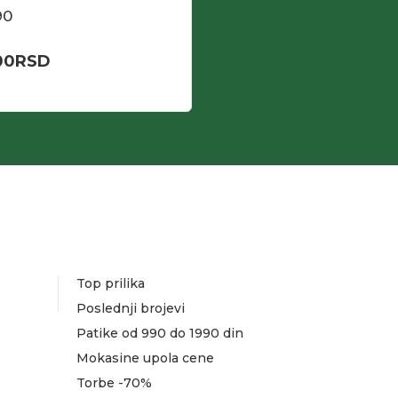
90
00
RSD
Top prilika
Poslednji brojevi
Patike od 990 do 1990 din
Mokasine upola cene
Torbe -70%