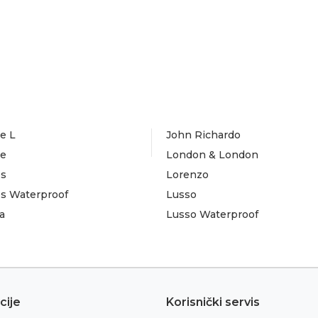
e L
John Richardo
te
London & London
es
Lorenzo
es Waterproof
Lusso
a
Lusso Waterproof
cije
Korisnički servis