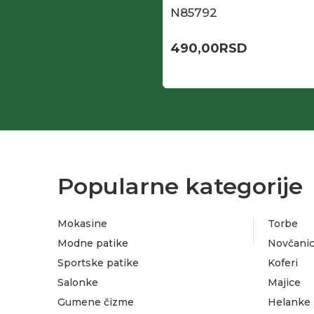
N85792
490,00
RSD
Popularne kategorije
Mokasine
Torbe
Modne patike
Novčanic
Sportske patike
Koferi
Salonke
Majice
Gumene čizme
Helanke