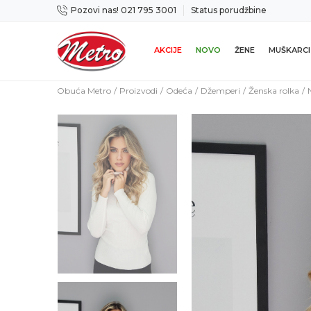
Pozovi nas! 021 795 3001
Status porudžbine
cama
Mogućnost zamene u roku od 14 dana
AKCIJE
NOVO
ŽENE
MUŠKARCI
Obuća Metro
Proizvodi
Odeća
Džemperi
Ženska rolka