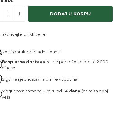
ičina:
DODAJ U KORPU
Sačuvajte u listi želja
Rok isporuke 3-5 radnih dana!
Besplatna dostava
za sve porudžbine preko 2.000
dinara!
Sigurna i jednostavna online kupovina
Mogućnost zamene u roku od
14 dana
(osim za donji
veš)