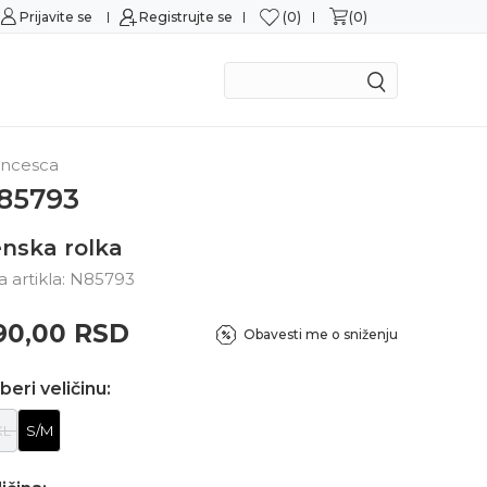
0
0
Prijavite se
Sigurno plaćanje platnim karticama
Registrujte se
Moguć
ancesca
85793
nska rolka
ra artikla:
N85793
90,00
RSD
Obavesti me o sniženju
beri veličinu:
XL
S/M