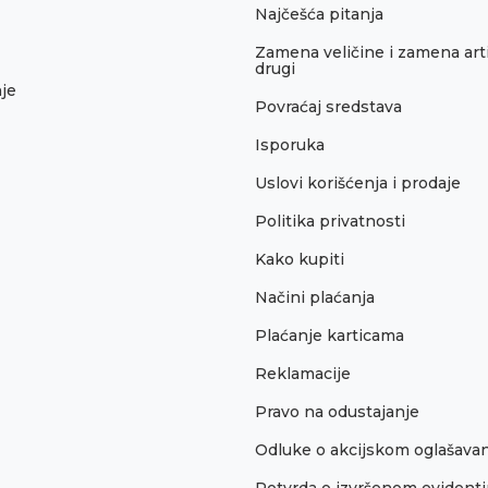
Najčešća pitanja
Zamena veličine i zamena arti
drugi
je
Povraćaj sredstava
Isporuka
Uslovi korišćenja i prodaje
Politika privatnosti
Kako kupiti
Načini plaćanja
Plaćanje karticama
Reklamacije
Pravo na odustajanje
Odluke o akcijskom oglašava