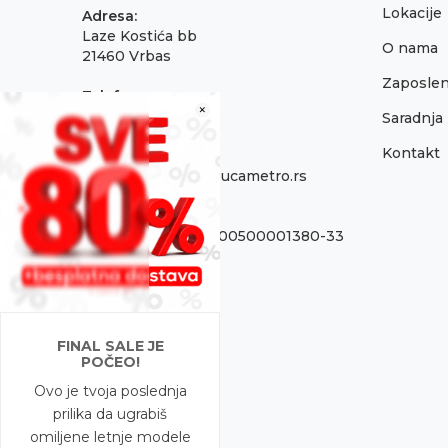
Lokacije
Adresa:
Laze Kostića bb
O nama
21460 Vrbas
Zaposlen
Telefon:
×
021 795 3001
Saradnja
Kontakt
Email:
onlinepodrska@obucametro.rs
Račun:
OTP Banka 325-9500500001380-33
PIB:
100637224
Matični broj
FINAL SALE JE
08698856
POČEO!
Ovo je tvoja poslednja
prilika da ugrabiš
omiljene letnje modele