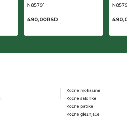
N85791
N857
490,00
RSD
490,
Kožne mokasine
i
Kožne salonke
Kožne patike
Kožne gležnjače