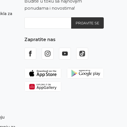
Budite u toku sa najnovijim
ponudama i novostima!
kla za
PRIJAVITE SE
Zapratite nas
nju