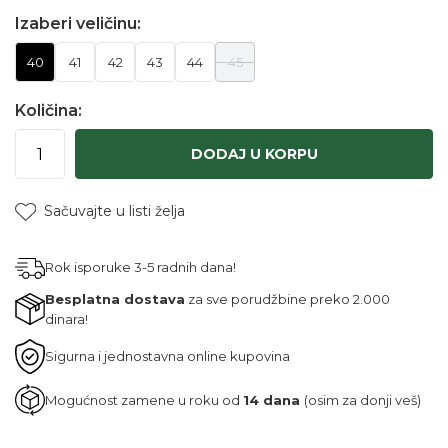
Izaberi veličinu:
40
41
42
43
44
45
Količina:
DODAJ U KORPU
Sačuvajte u listi želja
Rok isporuke 3-5 radnih dana!
Besplatna dostava
za sve porudžbine preko 2.000
dinara!
Sigurna i jednostavna online kupovina
Mogućnost zamene u roku od
14 dana
(osim za donji veš)