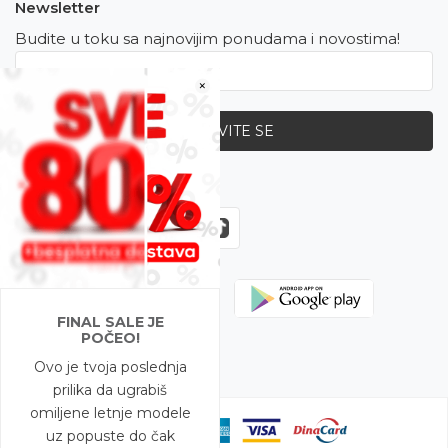
Newsletter
Budite u toku sa najnovijim ponudama i novostima!
×
PRIJAVITE SE
Zapratite nas
FINAL SALE JE
POČEO!
Ovo je tvoja poslednja
prilika da ugrabiš
omiljene letnje modele
uz popuste do čak