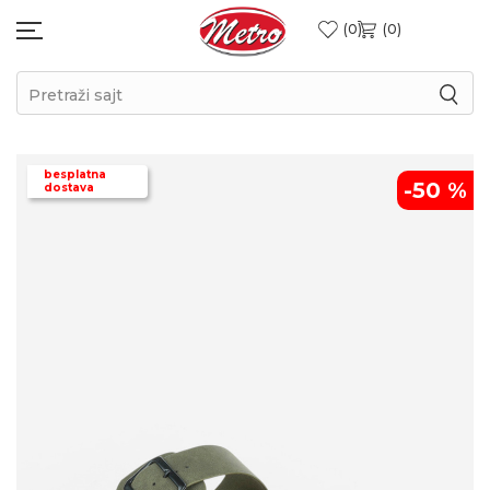
0
0
Pretraži sajt
besplatna
-50
%
dostava