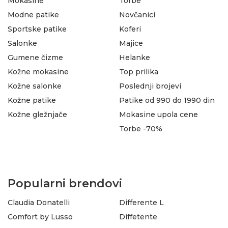
Mokasine
Torbe
Modne patike
Novčanici
Sportske patike
Koferi
Salonke
Majice
Gumene čizme
Helanke
Kožne mokasine
Top prilika
Kožne salonke
Poslednji brojevi
Kožne patike
Patike od 990 do 1990 din
Kožne gležnjače
Mokasine upola cene
Torbe -70%
Popularni brendovi
Claudia Donatelli
Differente L
Comfort by Lusso
Diffetente