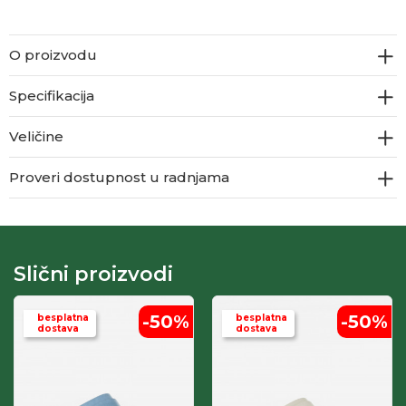
O proizvodu
Specifikacija
Veličine
Proveri dostupnost u radnjama
Slični proizvodi
-50
%
-50
%
besplatna
besplatna
dostava
dostava