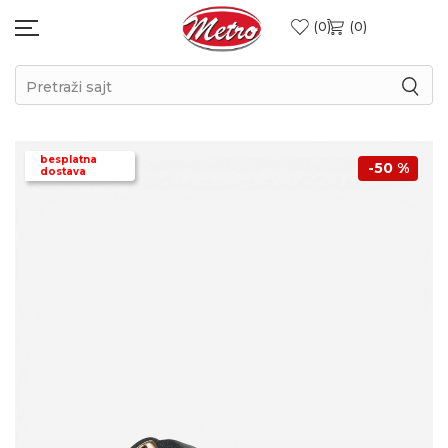
0
0
Pretraži sajt
besplatna
-50
%
dostava