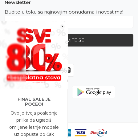
Newsletter
Budite u toku sa najnovijim ponudama i novostima!
×
PRIJAVITE SE
Zapratite nas
FINAL SALE JE
POČEO!
Ovo je tvoja poslednja
prilika da ugrabiš
omiljene letnje modele
uz popuste do čak