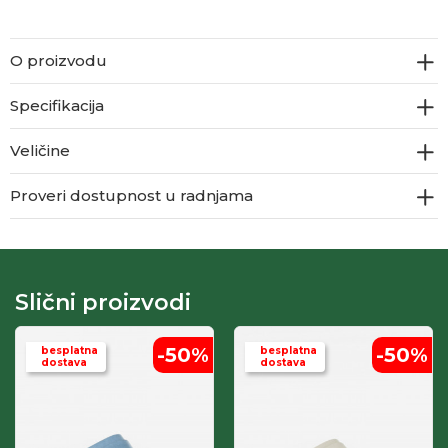
O proizvodu
Specifikacija
Veličine
Proveri dostupnost u radnjama
Slični proizvodi
-50
%
-50
%
besplatna
besplatna
dostava
dostava