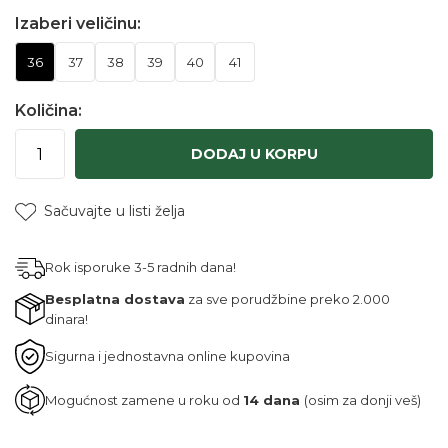
Izaberi veličinu:
36
37
38
39
40
41
Količina:
DODAJ U KORPU
Sačuvajte u listi želja
Rok isporuke 3-5 radnih dana!
Besplatna dostava
za sve porudžbine preko 2.000
dinara!
Sigurna i jednostavna online kupovina
Mogućnost zamene u roku od
14 dana
(osim za donji veš)