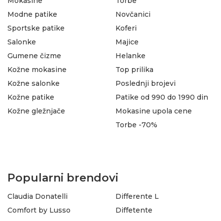
Mokasine
Torbe
Modne patike
Novčanici
Sportske patike
Koferi
Salonke
Majice
Gumene čizme
Helanke
Kožne mokasine
Top prilika
Kožne salonke
Poslednji brojevi
Kožne patike
Patike od 990 do 1990 din
Kožne gležnjače
Mokasine upola cene
Torbe -70%
Popularni brendovi
Claudia Donatelli
Differente L
Comfort by Lusso
Diffetente