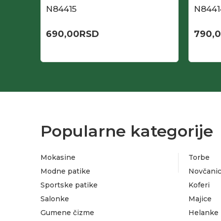
N84415
N8441
690,00
RSD
790,
Popularne kategorije
Mokasine
Torbe
Modne patike
Novčanic
Sportske patike
Koferi
Salonke
Majice
Gumene čizme
Helanke