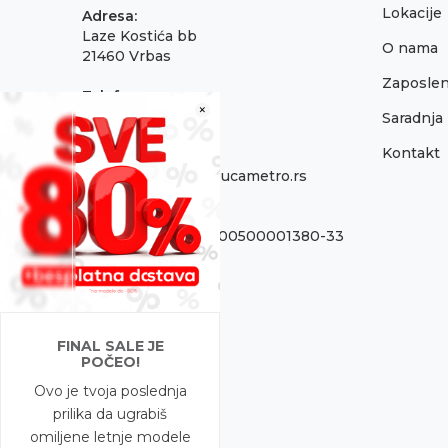
Lokacije
Adresa:
Laze Kostića bb
O nama
21460 Vrbas
Zaposlen
Telefon:
×
021 795 3001
Saradnja
Kontakt
Email:
onlinepodrska@obucametro.rs
Račun:
OTP Banka 325-9500500001380-33
PIB:
100637224
Matični broj
FINAL SALE JE
08698856
POČEO!
Ovo je tvoja poslednja
prilika da ugrabiš
omiljene letnje modele