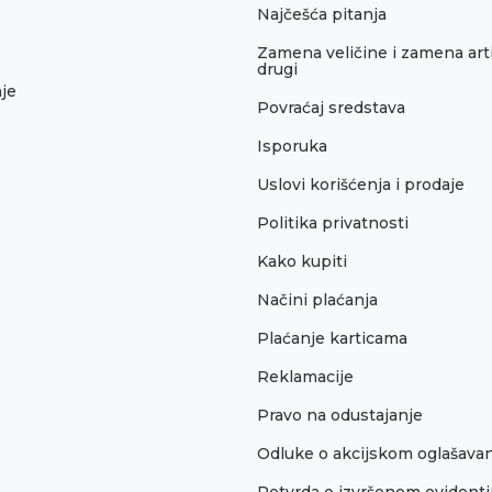
Najčešća pitanja
Zamena veličine i zamena arti
drugi
je
Povraćaj sredstava
Isporuka
Uslovi korišćenja i prodaje
Politika privatnosti
Kako kupiti
Načini plaćanja
Plaćanje karticama
Reklamacije
Pravo na odustajanje
Odluke o akcijskom oglašava