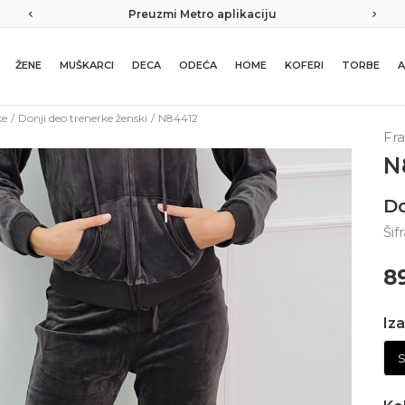
mi Metro aplikaciju
Sigurno plaćanje pla
ŽENE
MUŠKARCI
DECA
ODEĆA
HOME
KOFERI
TORBE
A
ke
Donji deo trenerke ženski
N84412
Fr
N
Do
Šif
8
Iza