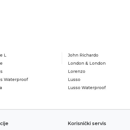
e L
John Richardo
te
London & London
es
Lorenzo
es Waterproof
Lusso
a
Lusso Waterproof
cije
Korisnički servis