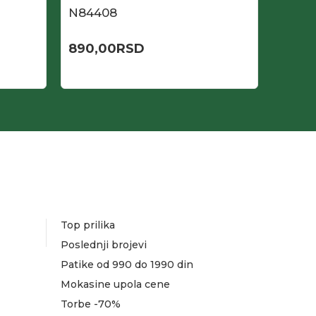
N84408
N844
890,00
RSD
690,
Top prilika
Poslednji brojevi
Patike od 990 do 1990 din
Mokasine upola cene
Torbe -70%