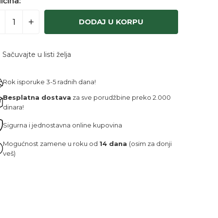
ičina:
DODAJ U KORPU
Sačuvajte u listi želja
Rok isporuke 3-5 radnih dana!
Besplatna dostava
za sve porudžbine preko 2.000
dinara!
Sigurna i jednostavna online kupovina
Mogućnost zamene u roku od
14 dana
(osim za donji
veš)