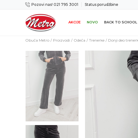
Pozovi nas! 021 795 3001
Status porudžbine
ogućnost zamene u roku od 14 dana
Preuz
AKCIJE
NOVO
BACK TO SCHOOL
Obuća Metro
Proizvodi
Odeća
Trenerke
Donji deo trener