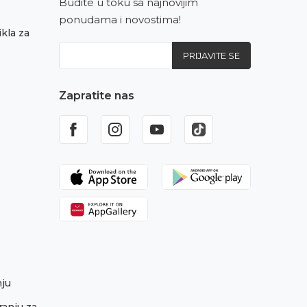
Budite u toku sa najnovijim
ponudama i novostima!
kla za
PRIJAVITE SE
Zapratite nas
nju