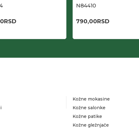
4
N84410
00
RSD
790,00
RSD
Kožne mokasine
i
Kožne salonke
Kožne patike
Kožne gležnjače