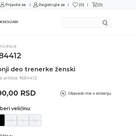
0
0
tnim karticama
Prijavite se
Registrujte se
Mogućnost zamene u roku od 14
KSESOARI
ancesca
84412
nji deo trenerke ženski
ra artikla:
N84412
90,00
RSD
Obavesti me o sniženju
beri veličinu:
S
M
L
XL