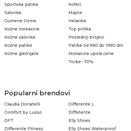
Sportske patike
Koferi
Salonke
Majice
Gumene čizme
Helanke
Kožne mokasine
Top prilika
Kožne salonke
Poslednji brojevi
Kožne patike
Patike od 990 do 1990 din
Kožne gležnjače
Mokasine upola cene
Torbe -70%
Popularni brendovi
Claudia Donatelli
Differente L
Comfort by Lusso
Diffetente
DFT
Elly Shoes
Differente Fitness
Elly Shoes Waterproof