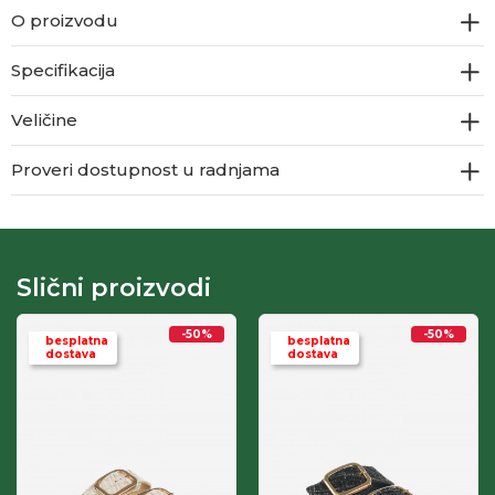
O proizvodu
Specifikacija
Veličine
Proveri dostupnost u radnjama
Slični proizvodi
-50
%
-50
%
besplatna
besplatna
dostava
dostava