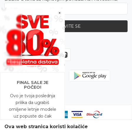
×
PRIJAVITE SE
Zapratite nas
FINAL SALE JE
POČEO!
Ovo je tvoja poslednja
prilika da ugrabiš
omiljene letnje modele
uz popuste do čak
-80%!
Ova web stranica koristi kolačiće