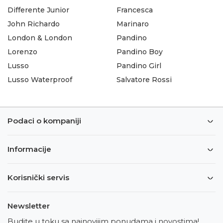
Differente Junior
Francesca
John Richardo
Marinaro
London & London
Pandino
Lorenzo
Pandino Boy
Lusso
Pandino Girl
Lusso Waterproof
Salvatore Rossi
Podaci o kompaniji
Informacije
Korisnički servis
Newsletter
Budite u toku sa najnovijim ponudama i novostima!