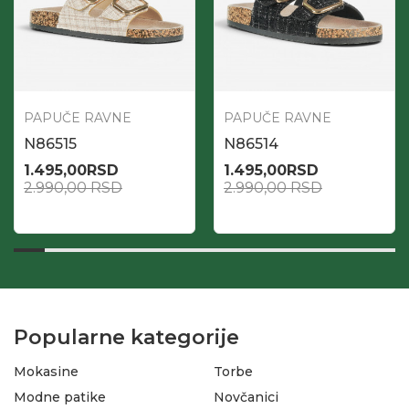
PAPUČE RAVNE
PAPUČE RAVNE
N86515
N86514
1.495,00
RSD
1.495,00
RSD
2.990,00
RSD
2.990,00
RSD
Popularne kategorije
Mokasine
Torbe
Modne patike
Novčanici