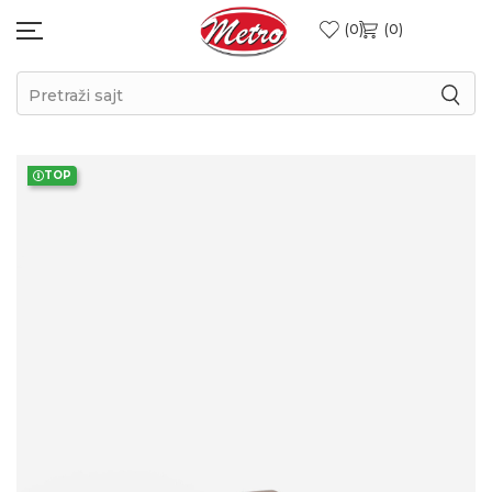
0
0
Pretraži sajt
TOP