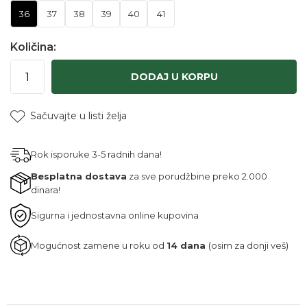
36
37
38
39
40
41
Količina:
DODAJ U KORPU
Sačuvajte u listi želja
Rok isporuke 3-5 radnih dana!
Besplatna dostava
za sve porudžbine preko 2.000
dinara!
Sigurna i jednostavna online kupovina
Mogućnost zamene u roku od
14 dana
(osim za donji veš)