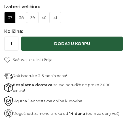
Izaberi veličinu:
37
38
39
40
41
Količina:
DODAJ U KORPU
Sačuvajte u listi želja
Rok isporuke 3-5 radnih dana!
Besplatna dostava
za sve porudžbine preko 2.000
dinara!
Sigurna i jednostavna online kupovina
Mogućnost zamene u roku od
14 dana
(osim za donji veš)