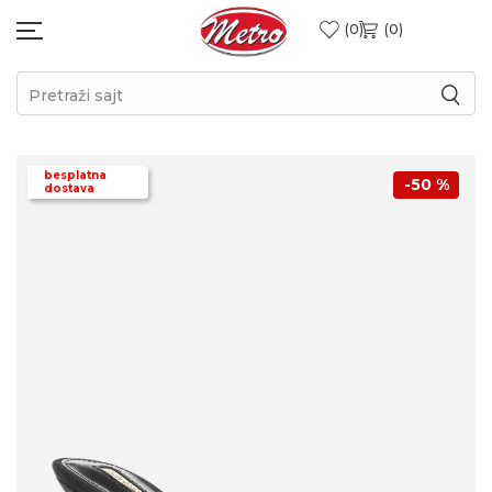
0
0
Pretraži sajt
besplatna
-50
%
dostava