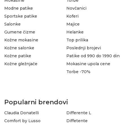
Mokasine
Torbe
Modne patike
Novčanici
Sportske patike
Koferi
Salonke
Majice
Gumene čizme
Helanke
Kožne mokasine
Top prilika
Kožne salonke
Poslednji brojevi
Kožne patike
Patike od 990 do 1990 din
Kožne gležnjače
Mokasine upola cene
Torbe -70%
Popularni brendovi
Claudia Donatelli
Differente L
Comfort by Lusso
Diffetente