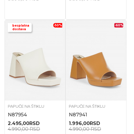
-50
%
-60
%
besplatna
dostava
PAPUČE NA ŠTIKLU
PAPUČE NA ŠTIKLU
N87954
N87941
2.495,00
RSD
1.996,00
RSD
4.990,00
RSD
4.990,00
RSD