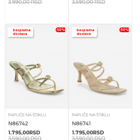
3.990,00
RSD
3.590,00
RSD
-50
%
-50
%
besplatna
besplatna
dostava
dostava
PAPUČE NA ŠTIKLU
PAPUČE NA ŠTIKLU
N86742
N86741
1.795,00
RSD
1.795,00
RSD
3.590,00
RSD
3.590,00
RSD