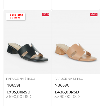
-50
%
-60
%
besplatna
dostava
PAPUČE NA ŠTIKLU
PAPUČE NA ŠTIKLU
N86591
N86590
1.795,00
RSD
1.436,00
RSD
3.590,00
RSD
3.590,00
RSD