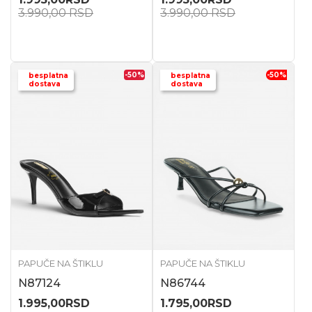
3.990,00
RSD
3.990,00
RSD
-50
%
-50
%
besplatna
besplatna
dostava
dostava
PAPUČE NA ŠTIKLU
PAPUČE NA ŠTIKLU
N87124
N86744
1.995,00
RSD
1.795,00
RSD