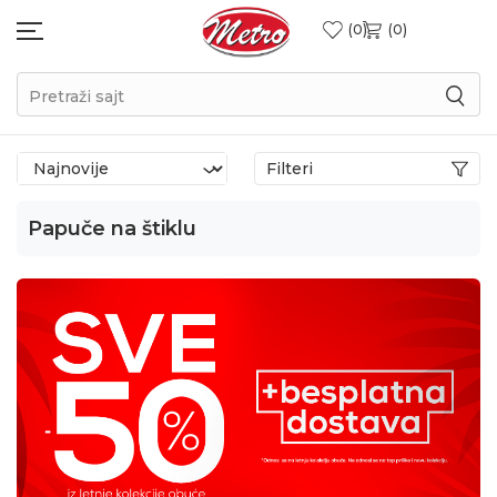
0
0
Pretraži sajt
Filteri
Papuče na štiklu