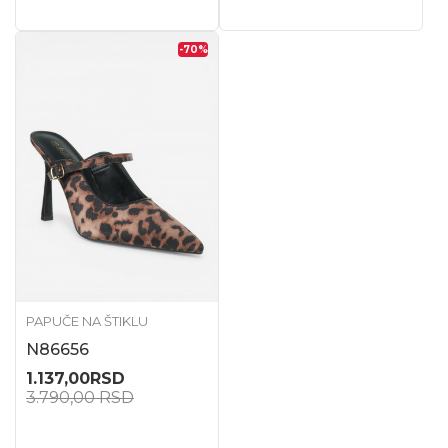
-70
%
PAPUČE NA ŠTIKLU
N86656
1.137,00
RSD
3.790,00
RSD