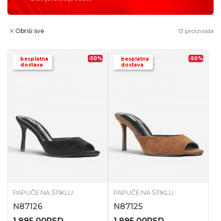
Obriši sve
13
proizvoda
-50
%
-50
%
besplatna
besplatna
dostava
dostava
PAPUČE NA ŠTIKLU
PAPUČE NA ŠTIKLU
N87126
N87125
1.995,00
RSD
1.995,00
RSD