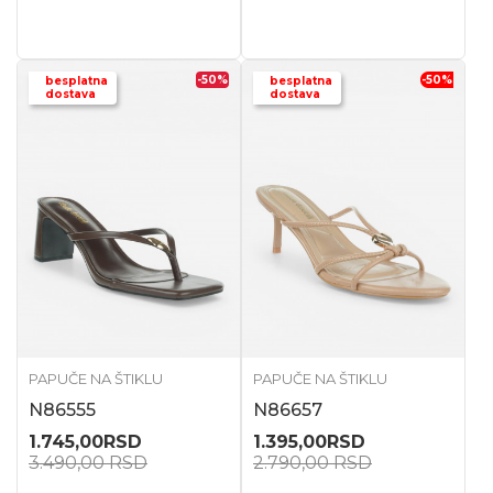
-50
%
-50
%
besplatna
besplatna
dostava
dostava
PAPUČE NA ŠTIKLU
PAPUČE NA ŠTIKLU
N86555
N86657
1.745,00
RSD
1.395,00
RSD
3.490,00
RSD
2.790,00
RSD