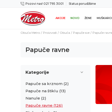
Pozovi nas! 021 795 3001
Status porudžbine
ogućnost zamene u roku od 14 dana
Preuz
AKCIJE
NOVO
ŽENE
MUŠKARCI
Obuća Metro
Proizvodi
Obuća
Papuče sve
Papuče ravn
Papuče ravne
Kategorije
Papuče sa krznom
(2)
Papuče na štiklu
(13)
Nanule
(2)
Papuče ravne
(126)