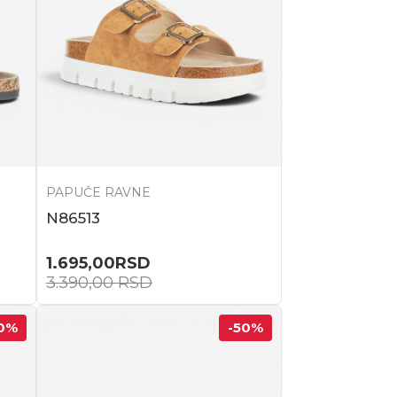
PAPUČE RAVNE
N86513
1.695,00
RSD
3.390,00
RSD
0
%
-50
%