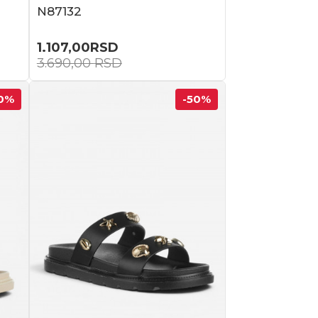
N87132
1.107,00
RSD
3.690,00
RSD
0
%
-50
%