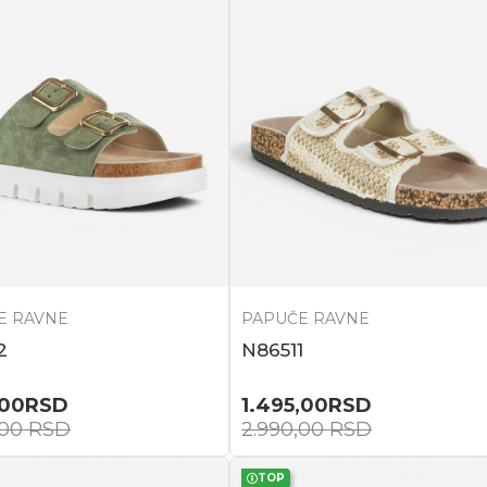
E RAVNE
PAPUČE RAVNE
2
N86511
,00
RSD
1.495,00
RSD
,00
RSD
2.990,00
RSD
TOP