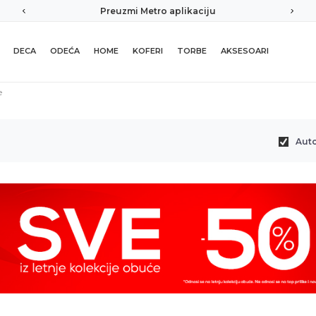
mi Metro aplikaciju
Sigurno plaćanje pla
DECA
ODEĆA
HOME
KOFERI
TORBE
AKSESOARI
e
Aut