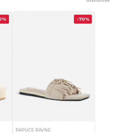
126
proizvoda
0
%
-70
%
PAPUČE RAVNE