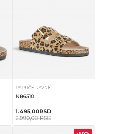
PAPUČE RAVNE
N86510
1.495,00
RSD
2.990,00
RSD
-60
%