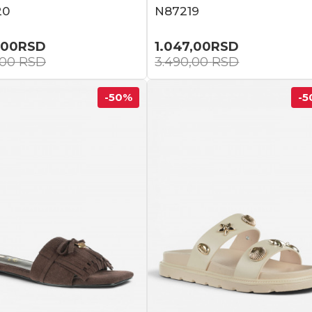
20
N87219
,00
RSD
1.047,00
RSD
,00
RSD
3.490,00
RSD
-50
%
-5