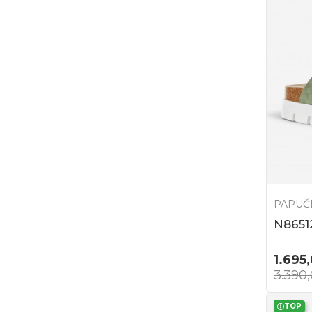
PAPUČ
N8651
1.695
3.390
TOP