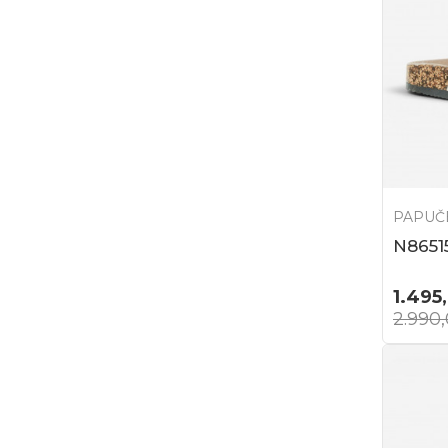
PAPUČ
N8651
1.495
2.990