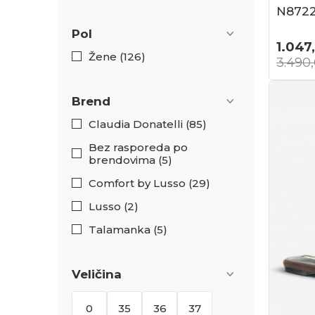
N872
Pol
1.047
Žene (126)
3.490
Brend
Claudia Donatelli (85)
Bez rasporeda po
brendovima (5)
Comfort by Lusso (29)
Lusso (2)
Talamanka (5)
Veličina
0
35
36
37