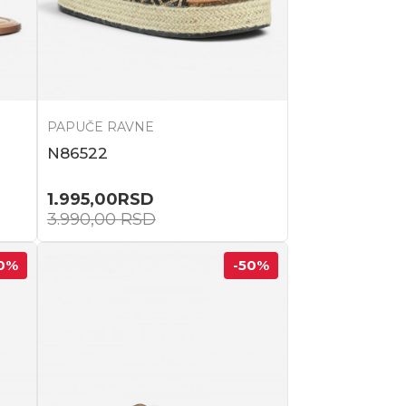
PAPUČE RAVNE
N86522
1.995,00
RSD
3.990,00
RSD
0
%
-50
%