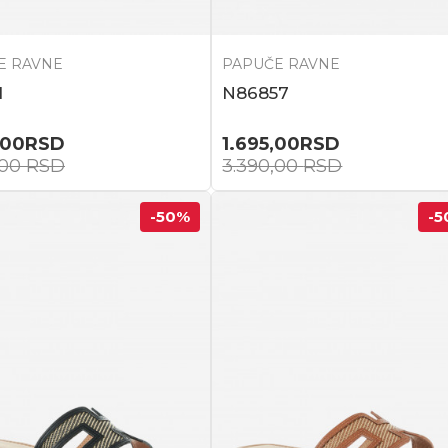
E RAVNE
PAPUČE RAVNE
1
N86857
,00
RSD
1.695,00
RSD
,00
RSD
3.390,00
RSD
-50
%
-5