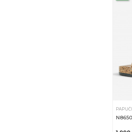
PAPUČ
N865