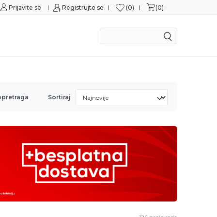
0
0
tnim karticama
Prijavite se
Registrujte se
Mogućnost zamene u roku od 14
opretraga
Sortiraj