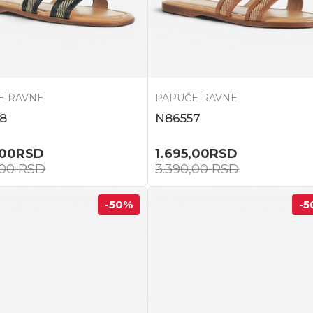
E RAVNE
PAPUČE RAVNE
8
N86557
,00
RSD
1.695,00
RSD
,00
RSD
3.390,00
RSD
-50
%
-5