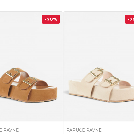
-70
%
-7
E RAVNE
PAPUČE RAVNE