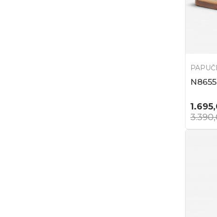
PAPUČ
N8655
1.695
3.390