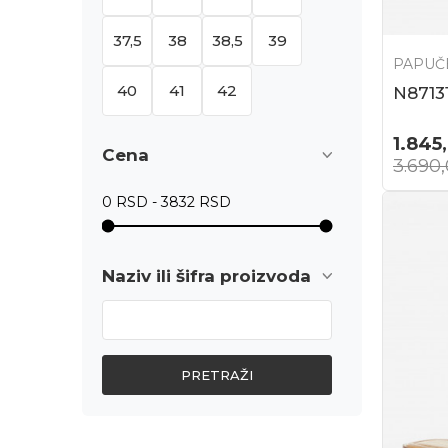
37,5
38
38,5
39
PAPUČ
40
41
42
N8713
1.845
Cena
3.690
Naziv ili šifra proizvoda
PRETRAŽI