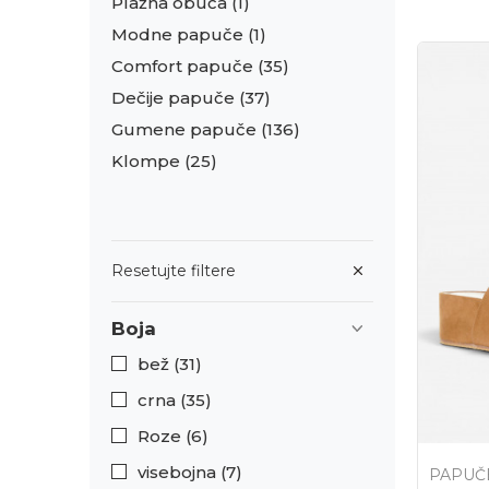
Plažna obuća
(1)
Modne papuče
(1)
Comfort papuče
(35)
Dečije papuče
(37)
Gumene papuče
(136)
Klompe
(25)
Resetujte filtere
Boja
bež (31)
crna (35)
Roze (6)
visebojna (7)
PAPUČ