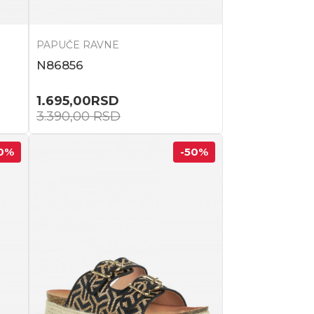
PAPUČE RAVNE
N86856
1.695,00
RSD
3.390,00
RSD
0
%
-50
%