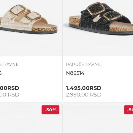
E RAVNE
PAPUČE RAVNE
5
N86514
,00
RSD
1.495,00
RSD
,00
RSD
2.990,00
RSD
-50
%
-5