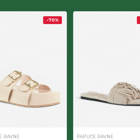
-70
%
E RAVNE
PAPUČE RAVNE