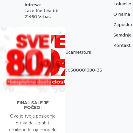
Lokacije
Adresa:
Laze Kostića bb
O nama
21460 Vrbas
Zaposlen
Telefon:
×
021 795 3001
Saradnja
Kontakt
Email:
onlinepodrska@obucametro.rs
Račun:
OTP Banka 325-9500500001380-33
PIB:
100637224
Matični broj
FINAL SALE JE
08698856
POČEO!
Ovo je tvoja poslednja
prilika da ugrabiš
omiljene letnje modele