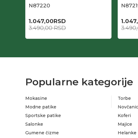
N87220
N8721
1.047,00
RSD
1.047
3.490,00
RSD
3.490
Popularne kategorije
Mokasine
Torbe
Modne patike
Novčanic
Sportske patike
Koferi
Salonke
Majice
Gumene čizme
Helanke