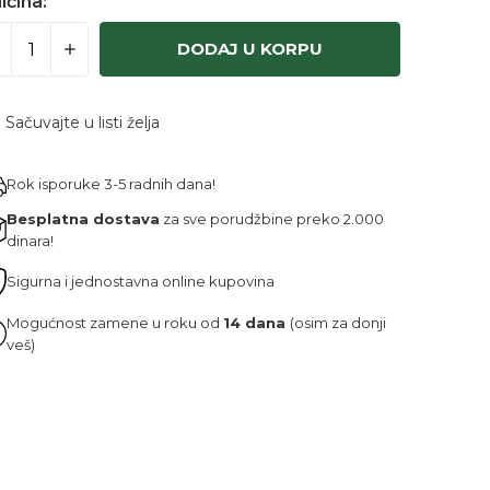
ičina:
DODAJ U KORPU
Sačuvajte u listi želja
Rok isporuke 3-5 radnih dana!
Besplatna dostava
za sve porudžbine preko 2.000
dinara!
Sigurna i jednostavna online kupovina
Mogućnost zamene u roku od
14 dana
(osim za donji
veš)