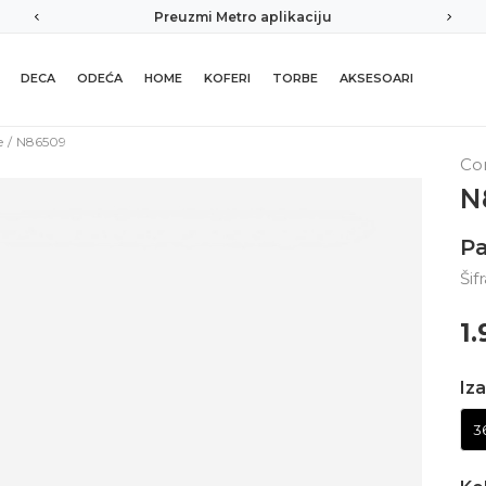
Preuzmi Metro aplikaciju
DECA
ODEĆA
HOME
KOFERI
TORBE
AKSESOARI
e
N86509
Co
N
P
Šif
1
Iza
3