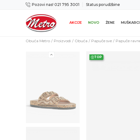
Pozovi nas! 021 795 3001
Status porudžbine
icama
Mogućnost zamene u roku od 14 dana
AKCIJE
NOVO
ŽENE
MUŠKARCI
Obuća Metro
Proizvodi
Obuća
Papuče sve
Papuče ravn
TOP