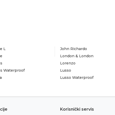
e L
John Richardo
te
London & London
es
Lorenzo
es Waterproof
Lusso
a
Lusso Waterproof
cije
Korisnički servis