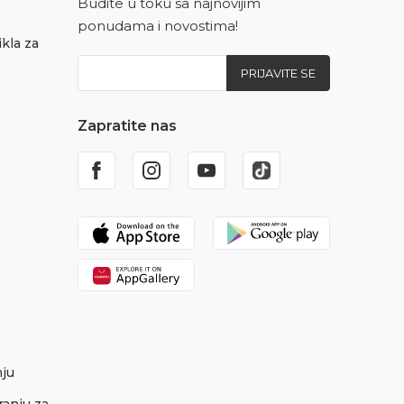
Budite u toku sa najnovijim
ponudama i novostima!
kla za
PRIJAVITE SE
Zapratite nas
nju