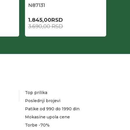
N87131
N868
1.845,00
RSD
1.695
3.690,00
RSD
3.390
Top prilika
Poslednji brojevi
Patike od 990 do 1990 din
Mokasine upola cene
Torbe -70%