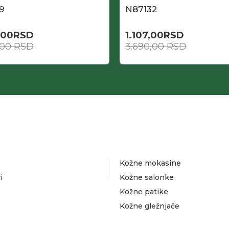
9
N87132
,00
RSD
1.107,00
RSD
,00
RSD
3.690,00
RSD
Kožne mokasine
i
Kožne salonke
Kožne patike
Kožne gležnjače