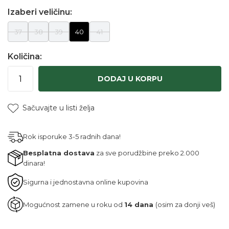
Izaberi veličinu:
37
38
39
40
41
Količina:
DODAJ U KORPU
Sačuvajte u listi želja
Rok isporuke 3-5 radnih dana!
Besplatna dostava
za sve porudžbine preko 2.000
dinara!
Sigurna i jednostavna online kupovina
Mogućnost zamene u roku od
14 dana
(osim za donji veš)