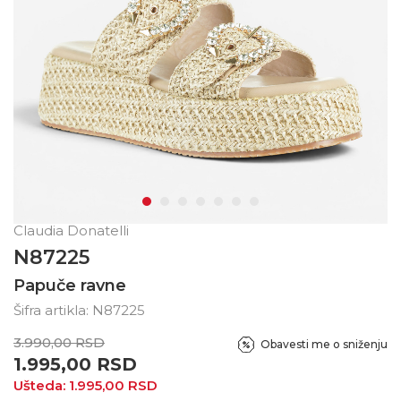
Claudia Donatelli
N87225
Papuče ravne
Šifra artikla:
N87225
3.990,00
RSD
Obavesti me o sniženju
1.995,00
RSD
Ušteda:
1.995,00
RSD