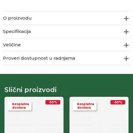
O proizvodu
Specifikacija
Veličine
Proveri dostupnost u radnjama
Slični proizvodi
-50
%
-50
%
besplatna
besplatna
dostava
dostava