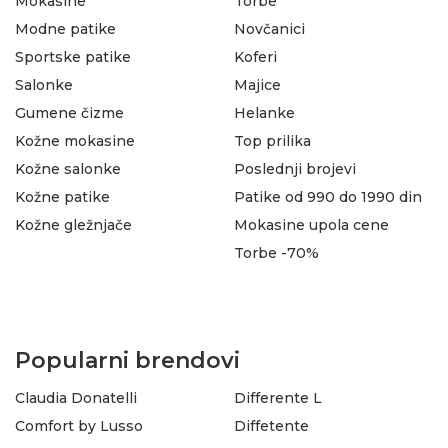
Mokasine
Torbe
Modne patike
Novčanici
Sportske patike
Koferi
Salonke
Majice
Gumene čizme
Helanke
Kožne mokasine
Top prilika
Kožne salonke
Poslednji brojevi
Kožne patike
Patike od 990 do 1990 din
Kožne gležnjače
Mokasine upola cene
Torbe -70%
Popularni brendovi
Claudia Donatelli
Differente L
Comfort by Lusso
Diffetente