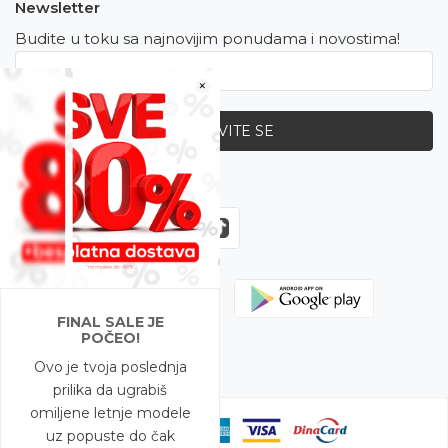
Newsletter
Budite u toku sa najnovijim ponudama i novostima!
×
PRIJAVITE SE
Zapratite nas
FINAL SALE JE
POČEO!
Ovo je tvoja poslednja
prilika da ugrabiš
omiljene letnje modele
uz popuste do čak