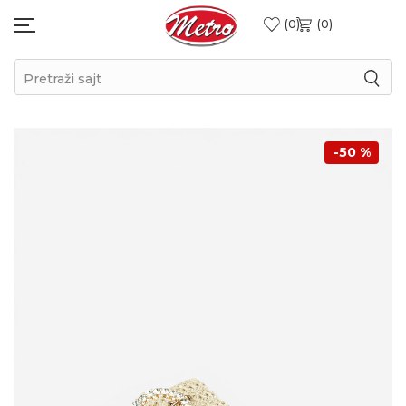
0
0
Pretraži sajt
-50
%