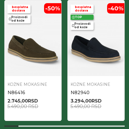
-50
%
-40
%
besplatna
besplatna
dostava
dostava
Proizvodi
TOP
od kože
Proizvodi
od kože
KOŽNE MOKASINE
KOŽNE MOKASINE
N86416
N82940
2.745,00
RSD
3.294,00
RSD
5.490,00
RSD
5.490,00
RSD