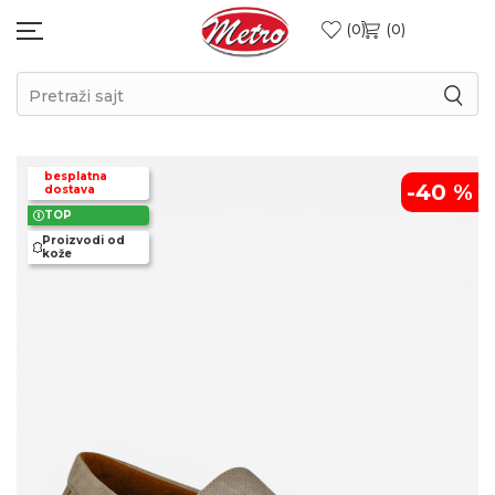
0
0
Pretraži sajt
besplatna
-40
%
dostava
TOP
Proizvodi od
kože