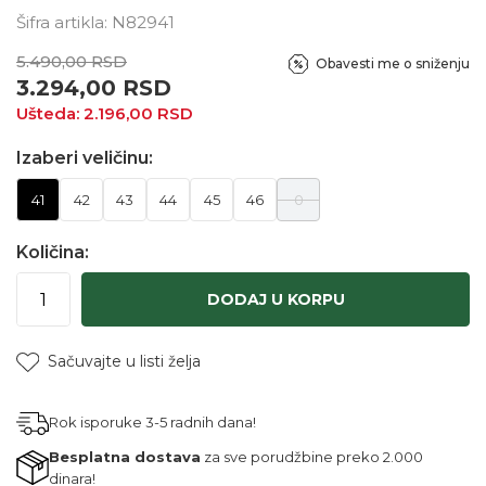
Šifra artikla:
N82941
5.490,00
RSD
Obavesti me o sniženju
3.294,00
RSD
Ušteda:
2.196,00
RSD
Izaberi veličinu:
41
42
43
44
45
46
0
Količina:
DODAJ U KORPU
Sačuvajte u listi želja
Rok isporuke 3-5 radnih dana!
Besplatna dostava
za sve porudžbine preko 2.000
dinara!