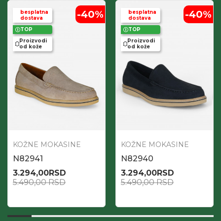
-40
%
-40
%
besplatna
besplatna
dostava
dostava
TOP
TOP
Proizvodi
Proizvodi
od kože
od kože
KOŽNE MOKASINE
KOŽNE MOKASINE
N82941
N82940
3.294,00
RSD
3.294,00
RSD
5.490,00
RSD
5.490,00
RSD