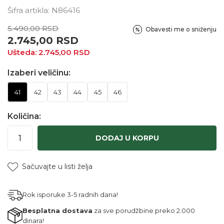
Šifra artikla:
N86416
5.490,00
RSD
Obavesti me o sniženju
2.745,00
RSD
Ušteda:
2.745,00
RSD
Izaberi veličinu:
41
42
43
44
45
46
Količina:
DODAJ U KORPU
Sačuvajte u listi želja
Rok isporuke 3-5 radnih dana!
Besplatna dostava
za sve porudžbine preko 2.000
dinara!