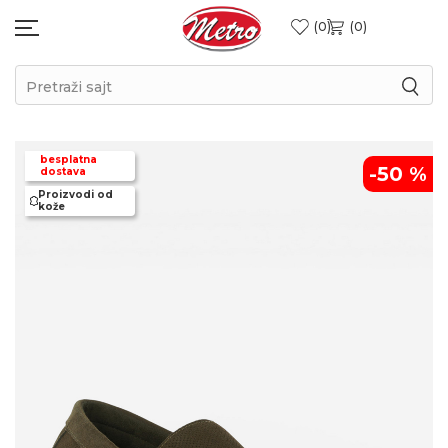
0
0
Pretraži sajt
besplatna
-50
%
dostava
Proizvodi od
kože