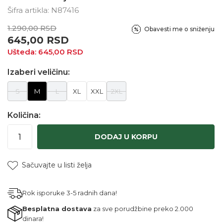
Šifra artikla:
N87416
1.290,00
RSD
Obavesti me o sniženju
645,00
RSD
Ušteda:
645,00
RSD
Izaberi veličinu:
S
M
L
XL
XXL
2XL
Količina:
DODAJ U KORPU
Sačuvajte u listi želja
Rok isporuke 3-5 radnih dana!
Besplatna dostava
za sve porudžbine preko 2.000
dinara!