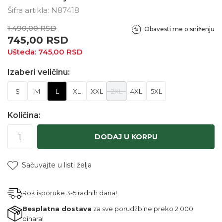
Šifra artikla:
N87418
1.490,00
RSD
Obavesti me o sniženju
745,00
RSD
Ušteda:
745,00
RSD
Izaberi veličinu:
S
M
L
XL
XXL
2XL
4XL
5XL
Količina:
DODAJ U KORPU
Sačuvajte u listi želja
Rok isporuke 3-5 radnih dana!
Besplatna dostava
za sve porudžbine preko 2.000
dinara!