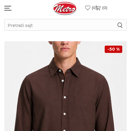
0
0
Pretraži sajt
-50
%