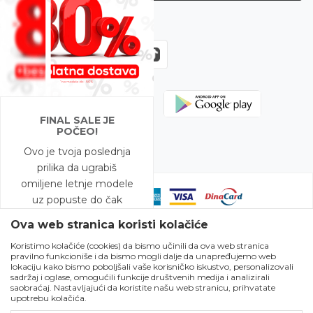
Zapratite nas
FINAL SALE JE
POČEO!
Ovo je tvoja poslednja
prilika da ugrabiš
omiljene letnje modele
uz popuste do čak
-80%!
Ova web stranica koristi kolačiće
Koristimo kolačiće (cookies) da bismo učinili da ova web stranica
A to nije sve – na
pravilno funkcioniše i da bismo mogli dalje da unapređujemo web
Nastojimo da budemo što precizniji u opisu proizvoda, prikazu slika i
modele snižene do
lokaciju kako bismo poboljšali vaše korisničko iskustvo, personalizovali
samih cena, ali ne možemo garantovati da su sve informacije kompletne
sadržaj i oglase, omogućili funkcije društvenih medija i analizirali
-50% očekuje te i
i bez grešaka. Svi artikli prikazani na sajtu su deo naše ponude i ne
saobraćaj. Nastavljajući da koristite našu web stranicu, prihvatate
podrazumeva da su dostupni u svakom trenutku. Raspoloživost robe
BESPLATNA DOSTAVA!
upotrebu kolačića.
možete proveriti pozivom Call Centra na broj 021 795 3001 . U slučaju