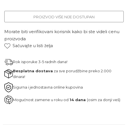
PROIZVOD VIŠE NIJE DOSTUPAN
Morate biti verifikovani korisnik kako bi ste videli cenu
proizvoda
Sačuvajte u listi želja
Rok isporuke 3-5 radnih dana!
Besplatna dostava
za sve porudžbine preko 2.000
dinara!
Sigurna i jednostavna online kupovina
Mogućnost zamene u roku od
14 dana
(osim za donji veš)