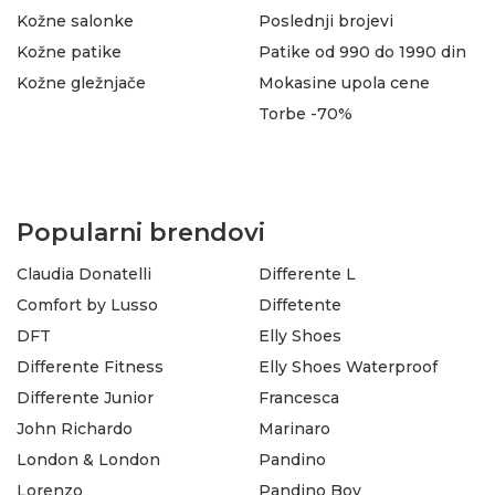
Kožne salonke
Poslednji brojevi
Kožne patike
Patike od 990 do 1990 din
Kožne gležnjače
Mokasine upola cene
Torbe -70%
Popularni brendovi
Claudia Donatelli
Differente L
Comfort by Lusso
Diffetente
DFT
Elly Shoes
Differente Fitness
Elly Shoes Waterproof
Differente Junior
Francesca
John Richardo
Marinaro
London & London
Pandino
Lorenzo
Pandino Boy