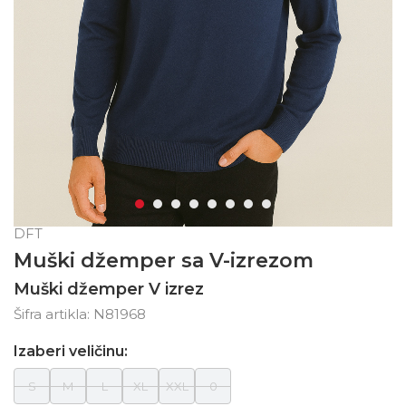
DFT
Muški džemper sa V-izrezom
Muški džemper V izrez
Šifra artikla:
N81968
Izaberi veličinu:
S
M
L
XL
XXL
0