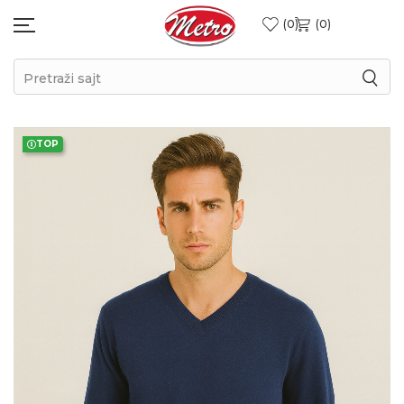
0
0
Pretraži sajt
TOP