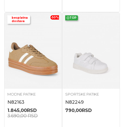
-50
%
besplatna
TOP
dostava
MODNE PATIKE
SPORTSKE PATIKE
N82163
N82249
1.845,00
RSD
790,00
RSD
3.690,00
RSD