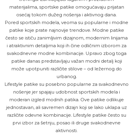
materijalima, sportske patike omogućavaju prijatan
osećaj tokom dužeg nošenja i aktivnog dana.
Pored sportskih modela, veoma su popularne i modne
patike koje prate najnovije trendove. Modne patike
često se ističu zanimljivim dizajnom, modernim linijama
i atraktivnim detaljima koji ih čine odličnim izborom za
svakodnevne modne kombinacije. Upravo zbog toga
patike danas predstavljaju važan modni detalj koji
može upotpuniti različite stilove – od ležernog do
urbanog.
Lifestyle patike su posebno popularne za svakodnevno
nošenje jer spajaju udobnost sportskih modela i
moderan izgled modnih patika. Ove patike odlikuje
jednostavan, ali savremen dizajn koji se lako uklapa uz
različite odevne kombinacije. Lifestyle patike često su
prvi izbor za šetnju, posao ili druge svakodnevne
aktivnosti.