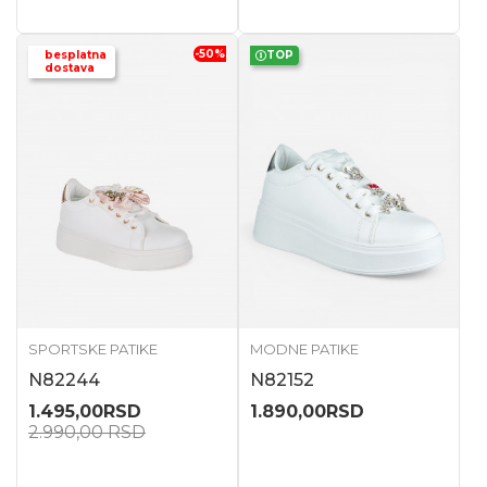
-50
%
besplatna
TOP
dostava
SPORTSKE PATIKE
MODNE PATIKE
N82244
N82152
1.495,00
RSD
1.890,00
RSD
2.990,00
RSD