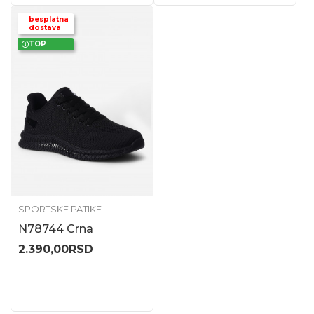
besplatna
dostava
TOP
SPORTSKE PATIKE
N78744 Crna
2.390,00
RSD