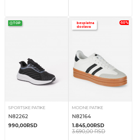
-50
%
TOP
besplatna
dostava
SPORTSKE PATIKE
MODNE PATIKE
N82262
N82164
990,00
RSD
1.845,00
RSD
3.690,00
RSD