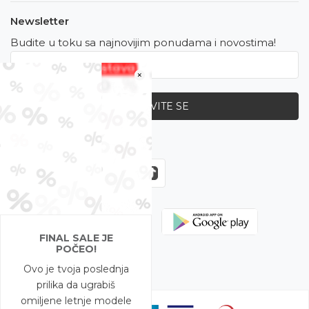
Newsletter
Budite u toku sa najnovijim ponudama i novostima!
×
PRIJAVITE SE
Zapratite nas
FINAL SALE JE
POČEO!
Ovo je tvoja poslednja
prilika da ugrabiš
omiljene letnje modele