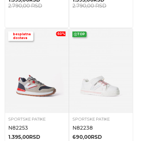
2.790,00
RSD
2.790,00
RSD
-50
%
besplatna
TOP
dostava
SPORTSKE PATIKE
SPORTSKE PATIKE
N82253
N82238
1.395,00
RSD
690,00
RSD