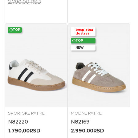
2.790,00
RSD
TOP
besplatna
dostava
TOP
NEW
SPORTSKE PATIKE
MODNE PATIKE
N82220
N82169
1.790,00
RSD
2.990,00
RSD