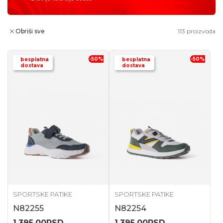
Obriši sve
113
proizvoda
-50
%
-50
%
besplatna
besplatna
dostava
dostava
SPORTSKE PATIKE
SPORTSKE PATIKE
N82255
N82254
1.395,00
RSD
1.395,00
RSD