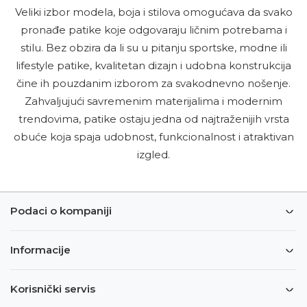
Veliki izbor modela, boja i stilova omogućava da svako
pronađe patike koje odgovaraju ličnim potrebama i
stilu. Bez obzira da li su u pitanju sportske, modne ili
lifestyle patike, kvalitetan dizajn i udobna konstrukcija
čine ih pouzdanim izborom za svakodnevno nošenje.
Zahvaljujući savremenim materijalima i modernim
trendovima, patike ostaju jedna od najtraženijih vrsta
obuće koja spaja udobnost, funkcionalnost i atraktivan
izgled.
Podaci o kompaniji
Informacije
Korisnički servis