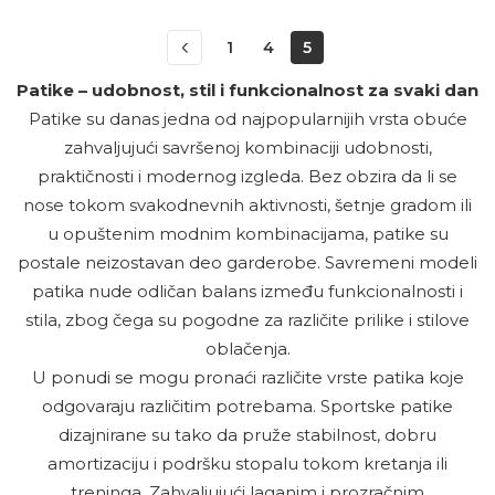
1
4
5
Patike – udobnost, stil i funkcionalnost za svaki dan
Patike su danas jedna od najpopularnijih vrsta obuće
zahvaljujući savršenoj kombinaciji udobnosti,
praktičnosti i modernog izgleda. Bez obzira da li se
nose tokom svakodnevnih aktivnosti, šetnje gradom ili
u opuštenim modnim kombinacijama, patike su
postale neizostavan deo garderobe. Savremeni modeli
patika nude odličan balans između funkcionalnosti i
stila, zbog čega su pogodne za različite prilike i stilove
oblačenja.
U ponudi se mogu pronaći različite vrste patika koje
odgovaraju različitim potrebama. Sportske patike
dizajnirane su tako da pruže stabilnost, dobru
amortizaciju i podršku stopalu tokom kretanja ili
treninga. Zahvaljujući laganim i prozračnim