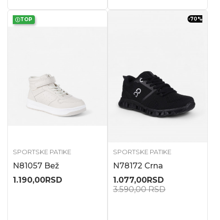
-70
%
TOP
SPORTSKE PATIKE
SPORTSKE PATIKE
N81057 Bež
N78172 Crna
1.190,00
RSD
1.077,00
RSD
3.590,00
RSD