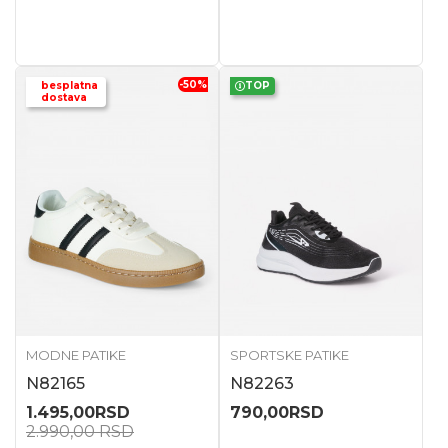
-50
%
besplatna
TOP
dostava
MODNE PATIKE
SPORTSKE PATIKE
N82165
N82263
1.495,00
RSD
790,00
RSD
2.990,00
RSD