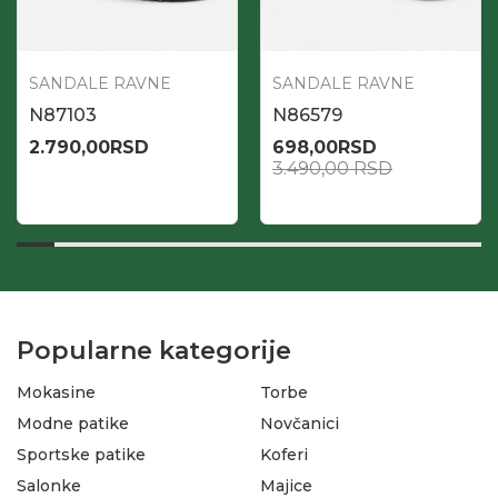
SANDALE RAVNE
SANDALE RAVNE
N87103
N86579
2.790,00
RSD
698,00
RSD
3.490,00
RSD
Popularne kategorije
Mokasine
Torbe
Modne patike
Novčanici
Sportske patike
Koferi
Salonke
Majice