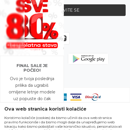
PRIJAVITE SE
Zapratite nas
FINAL SALE JE
POČEO!
Ovo je tvoja poslednja
prilika da ugrabiš
omiljene letnje modele
uz popuste do čak
-80%!
Ova web stranica koristi kolačiće
Koristimo kolačiće (cookies) da bismo učinili da ova web stranica
A to nije sve – na
pravilno funkcioniše i da bismo mogli dalje da unapređujemo web
Nastojimo da budemo što precizniji u opisu proizvoda, prikazu slika i
modele snižene do
lokaciju kako bismo poboljšali vaše korisničko iskustvo, personalizovali
samih cena, ali ne možemo garantovati da su sve informacije kompletne