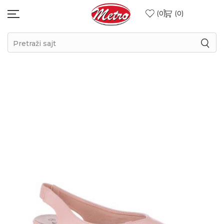
0
0
Pretraži sajt