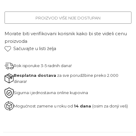
PROIZVOD VIŠE NIJE DOSTUPAN
Morate biti verifikovani korisnik kako bi ste videli cenu
proizvoda
Sačuvajte u listi želja
Rok isporuke 3-5 radnih dana!
Besplatna dostava
za sve porudžbine preko 2.000
dinara!
Sigurna i jednostavna online kupovina
Mogućnost zamene u roku od
14 dana
(osim za donji veš)