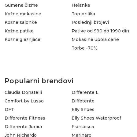
Gumene čizme
Helanke
Kožne mokasine
Top prilika
Kožne salonke
Poslednji brojevi
Kožne patike
Patike od 990 do 1990 din
Kožne gležnjače
Mokasine upola cene
Torbe -70%
Popularni brendovi
Claudia Donatelli
Differente L
Comfort by Lusso
Diffetente
DFT
Elly Shoes
Differente Fitness
Elly Shoes Waterproof
Differente Junior
Francesca
John Richardo
Marinaro