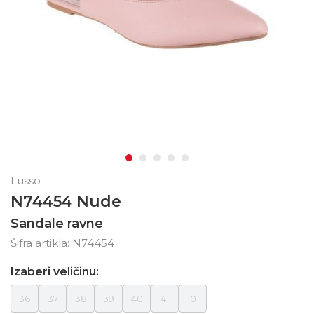
Lusso
N74454 Nude
Sandale ravne
Šifra artikla:
N74454
Izaberi veličinu:
36
37
38
39
40
41
0