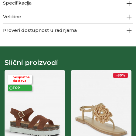
Specifikacija
Veličine
Proveri dostupnost u radnjama
Slični proizvodi
-80
%
besplatna
dostava
TOP