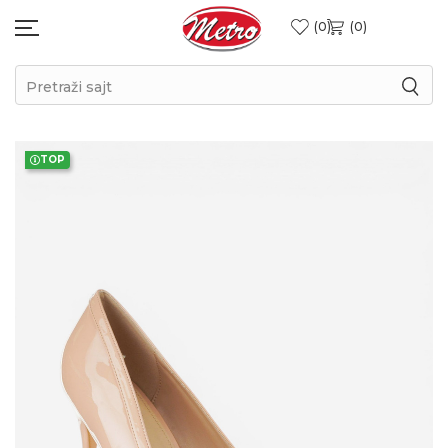
0
0
Pretraži sajt
TOP