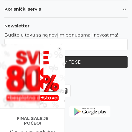
Korisnički servis
Newsletter
Budite u toku sa najnovijim ponudama i novostima!
×
PRIJAVITE SE
Zapratite nas
FINAL SALE JE
POČEO!
Ovo je tvoja poslednja