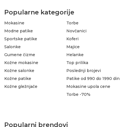
Popularne kategorije
Mokasine
Torbe
Modne patike
Novčanici
Sportske patike
Koferi
Salonke
Majice
Gumene čizme
Helanke
Kožne mokasine
Top prilika
Kožne salonke
Poslednji brojevi
Kožne patike
Patike od 990 do 1990 din
Kožne gležnjače
Mokasine upola cene
Torbe -70%
Popularni brendovi