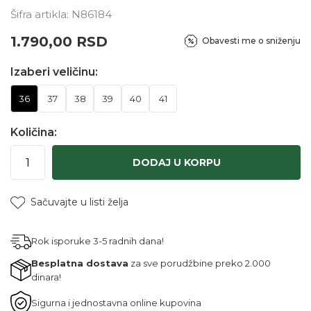
Šifra artikla:
N86184
1.790,00
RSD
Obavesti me o sniženju
Izaberi veličinu:
36
37
38
39
40
41
Količina:
DODAJ U KORPU
Sačuvajte u listi želja
Rok isporuke 3-5 radnih dana!
Besplatna dostava
za sve porudžbine preko 2.000
dinara!
Sigurna i jednostavna online kupovina