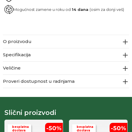
Mogućnost zamene u roku od
14 dana
(osim za donji veš)
O proizvodu
Specifikacija
Veličine
Proveri dostupnost u radnjama
Slični proizvodi
-50
%
-50
%
besplatna
besplatna
dostava
dostava