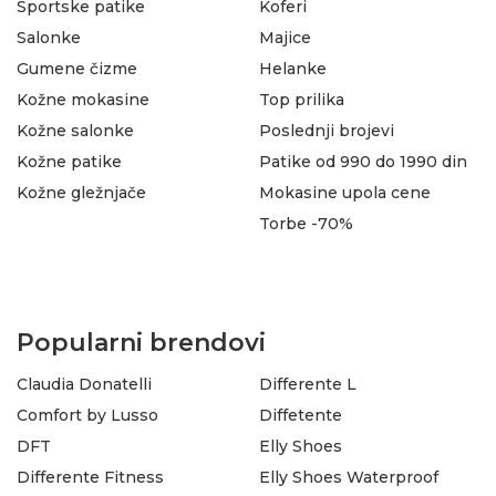
Sportske patike
Koferi
Salonke
Majice
Gumene čizme
Helanke
Kožne mokasine
Top prilika
Kožne salonke
Poslednji brojevi
Kožne patike
Patike od 990 do 1990 din
Kožne gležnjače
Mokasine upola cene
Torbe -70%
Popularni brendovi
Claudia Donatelli
Differente L
Comfort by Lusso
Diffetente
DFT
Elly Shoes
Differente Fitness
Elly Shoes Waterproof