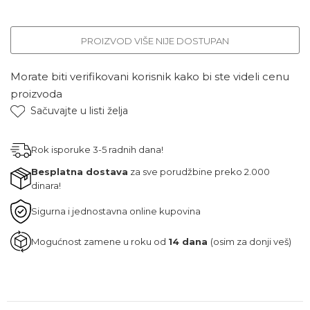
PROIZVOD VIŠE NIJE DOSTUPAN
Morate biti verifikovani korisnik kako bi ste videli cenu
proizvoda
Sačuvajte u listi želja
Rok isporuke 3-5 radnih dana!
Besplatna dostava
za sve porudžbine preko 2.000
dinara!
Sigurna i jednostavna online kupovina
Mogućnost zamene u roku od
14 dana
(osim za donji veš)