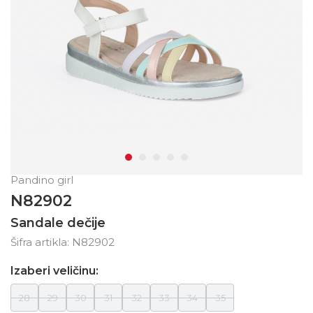
Pandino girl
N82902
Sandale dečije
Šifra artikla:
N82902
Izaberi veličinu:
28
29
30
31
32
33
34
35