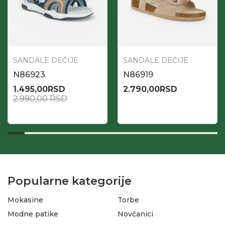
SANDALE DEČIJE
SANDALE DEČIJE
N86923
N86919
1.495,00
RSD
2.790,00
RSD
2.990,00
RSD
Popularne kategorije
Mokasine
Torbe
Modne patike
Novčanici