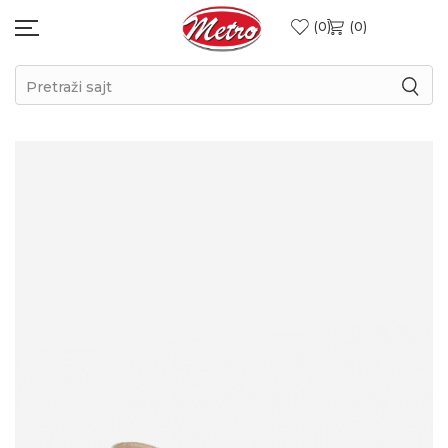
0
0
Pretraži sajt