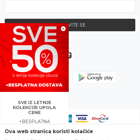
PRIJAVITE SE
×
Zapratite nas
SVE IZ LETNJE
KOLEKCIJE UPOLA
CENE
+BESPLATNA
DOSTAVA na preko 400
Ova web stranica koristi kolačiće
modela!