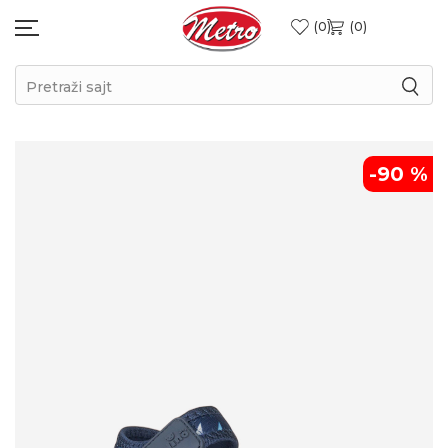
0
0
Pretraži sajt
-90
%