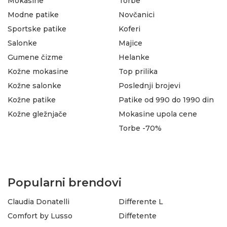
Mokasine
Torbe
Modne patike
Novčanici
Sportske patike
Koferi
Salonke
Majice
Gumene čizme
Helanke
Kožne mokasine
Top prilika
Kožne salonke
Poslednji brojevi
Kožne patike
Patike od 990 do 1990 din
Kožne gležnjače
Mokasine upola cene
Torbe -70%
Popularni brendovi
Claudia Donatelli
Differente L
Comfort by Lusso
Diffetente