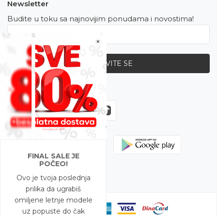
Newsletter
Budite u toku sa najnovijim ponudama i novostima!
×
PRIJAVITE SE
Zapratite nas
FINAL SALE JE
POČEO!
Ovo je tvoja poslednja
prilika da ugrabiš
omiljene letnje modele
uz popuste do čak