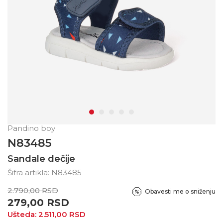
Pandino boy
N83485
Sandale dečije
Šifra artikla:
N83485
2.790,00
RSD
Obavesti me o sniženju
279,00
RSD
Ušteda:
2.511,00
RSD