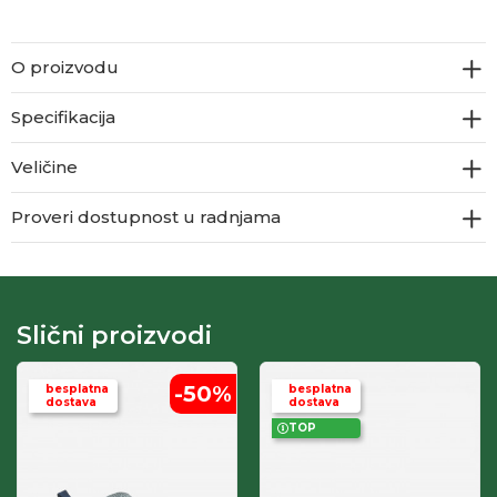
O proizvodu
Specifikacija
Veličine
Proveri dostupnost u radnjama
Slični proizvodi
-50
%
besplatna
besplatna
dostava
dostava
TOP