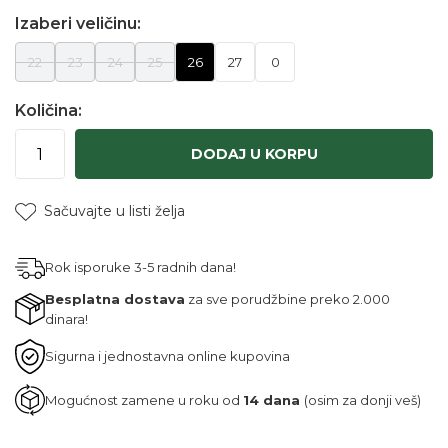
Izaberi veličinu:
22
23
24
25
26
27
0
Količina:
DODAJ U KORPU
Sačuvajte u listi želja
Rok isporuke 3-5 radnih dana!
Besplatna dostava
za sve porudžbine preko 2.000
dinara!
Sigurna i jednostavna online kupovina
Mogućnost zamene u roku od
14 dana
(osim za donji veš)