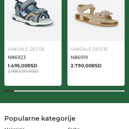
SANDALE DEČIJE
SANDALE DEČIJE
N86923
N86919
1.495,00
RSD
2.790,00
RSD
2.990,00
RSD
Popularne kategorije