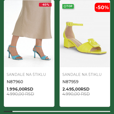
-60
%
-50
%
TOP
SANDALE NA ŠTIKLU
SANDALE NA ŠTIKLU
N87960
N87959
1.996,00
RSD
2.495,00
RSD
4.990,00
RSD
4.990,00
RSD