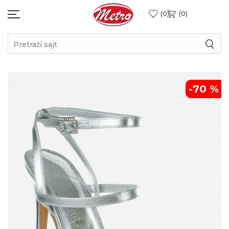
0
0
Pretraži sajt
-70
%