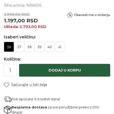
Šifra artikla:
N86606
3.990,00
RSD
Obavesti me o sniženju
1.197,00
RSD
Ušteda:
2.793,00
RSD
Izaberi veličinu:
36
37
38
39
40
41
Količina:
DODAJ U KORPU
Sačuvajte u listi želja
Rok isporuke 3-5 radnih dana!
Besplatna dostava
za sve porudžbine preko 2.000
dinara!