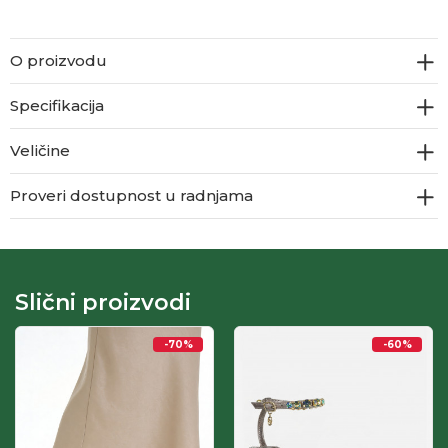
O proizvodu
Specifikacija
Veličine
Proveri dostupnost u radnjama
Slični proizvodi
-70
%
-60
%