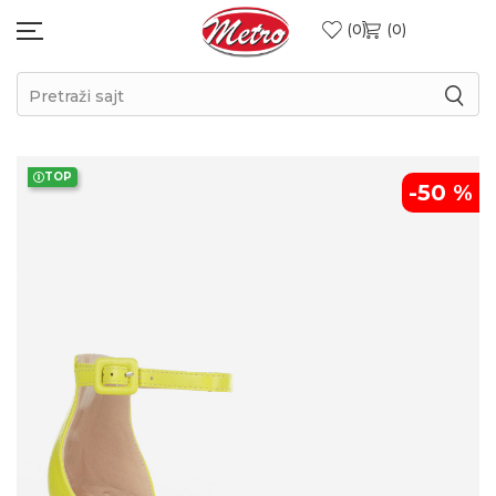
0
0
Pretraži sajt
TOP
-50
%