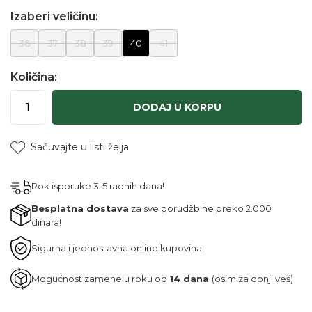
Izaberi veličinu:
36
37
38
39
40
41
Količina:
DODAJ U KORPU
Sačuvajte u listi želja
Rok isporuke 3-5 radnih dana!
Besplatna dostava
za sve porudžbine preko 2.000
dinara!
Sigurna i jednostavna online kupovina
Mogućnost zamene u roku od
14 dana
(osim za donji veš)