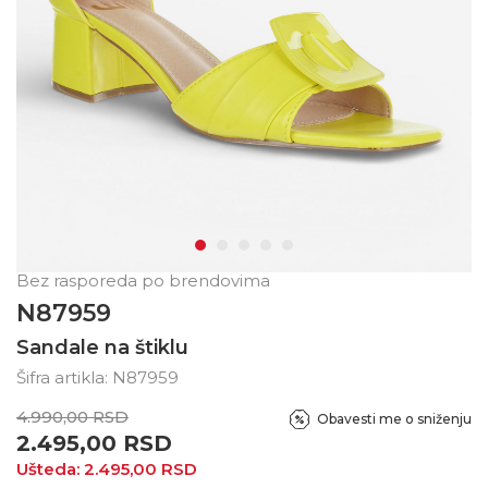
Bez rasporeda po brendovima
N87959
Sandale na štiklu
Šifra artikla:
N87959
4.990,00
RSD
Obavesti me o sniženju
2.495,00
RSD
Ušteda:
2.495,00
RSD