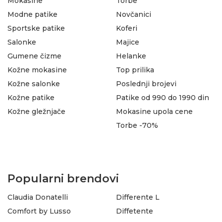
Mokasine
Torbe
Modne patike
Novčanici
Sportske patike
Koferi
Salonke
Majice
Gumene čizme
Helanke
Kožne mokasine
Top prilika
Kožne salonke
Poslednji brojevi
Kožne patike
Patike od 990 do 1990 din
Kožne gležnjače
Mokasine upola cene
Torbe -70%
Popularni brendovi
Claudia Donatelli
Differente L
Comfort by Lusso
Diffetente