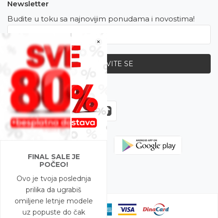
Newsletter
Budite u toku sa najnovijim ponudama i novostima!
×
PRIJAVITE SE
Zapratite nas
FINAL SALE JE
POČEO!
Ovo je tvoja poslednja
prilika da ugrabiš
omiljene letnje modele
uz popuste do čak