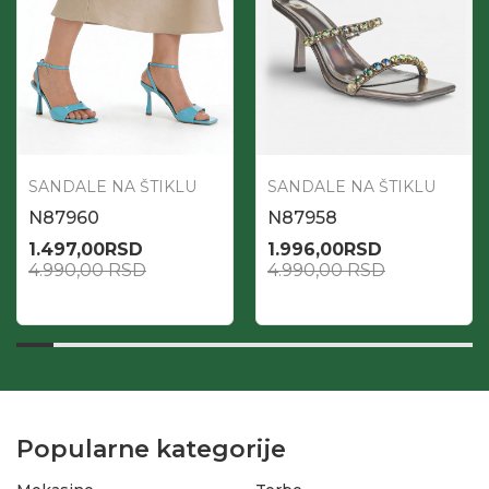
SANDALE NA ŠTIKLU
SANDALE NA ŠTIKLU
N87960
N87958
1.497,00
RSD
1.996,00
RSD
4.990,00
RSD
4.990,00
RSD
Popularne kategorije