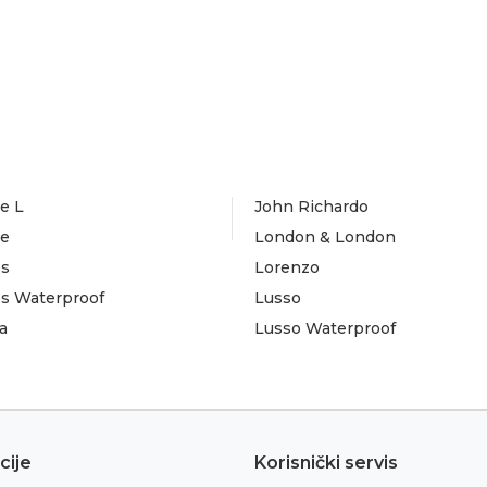
e L
John Richardo
te
London & London
es
Lorenzo
es Waterproof
Lusso
a
Lusso Waterproof
cije
Korisnički servis