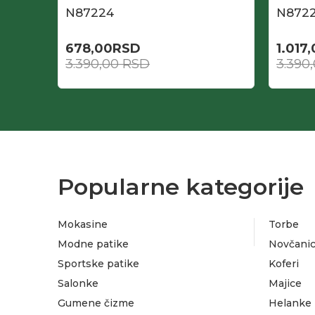
N87224
N872
678,00
RSD
1.017
3.390,00
RSD
3.390
Popularne kategorije
Mokasine
Torbe
Modne patike
Novčanic
Sportske patike
Koferi
Salonke
Majice
Gumene čizme
Helanke