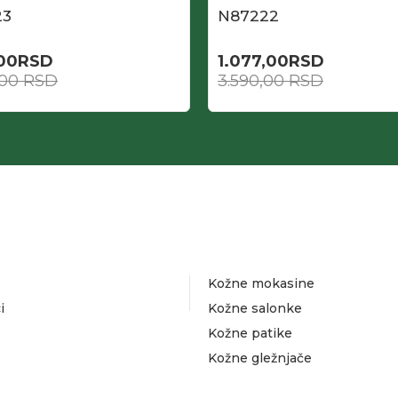
23
N87222
,00
RSD
1.077,00
RSD
,00
RSD
3.590,00
RSD
Kožne mokasine
i
Kožne salonke
Kožne patike
Kožne gležnjače