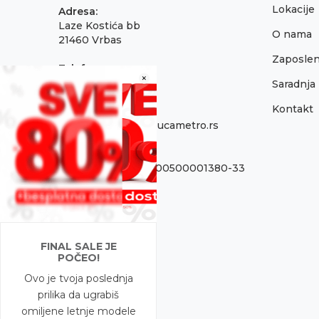
Lokacije
Adresa:
Laze Kostića bb
O nama
21460 Vrbas
Zaposlen
Telefon:
×
021 795 3001
Saradnja
Kontakt
Email:
onlinepodrska@obucametro.rs
Račun:
OTP Banka 325-9500500001380-33
PIB:
100637224
Matični broj
FINAL SALE JE
08698856
POČEO!
Ovo je tvoja poslednja
prilika da ugrabiš
omiljene letnje modele