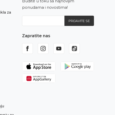
Budite u toku sa najnovijim
ponudama i novostima!
kla za
PRIJAVITE SE
Zapratite nas
nju