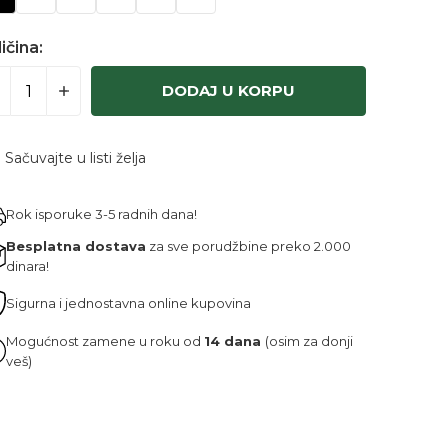
ičina:
DODAJ U KORPU
Sačuvajte u listi želja
Rok isporuke 3-5 radnih dana!
Besplatna dostava
za sve porudžbine preko 2.000
dinara!
Sigurna i jednostavna online kupovina
Mogućnost zamene u roku od
14 dana
(osim za donji
veš)