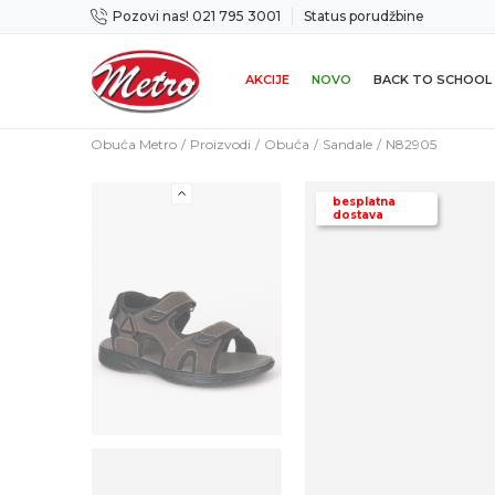
Pozovi nas! 021 795 3001
Status porudžbine
icama
Mogućnost zamene u roku od 14 dana
AKCIJE
NOVO
BACK TO SCHOOL
Obuća Metro
Proizvodi
Obuća
Sandale
N82905
besplatna
dostava