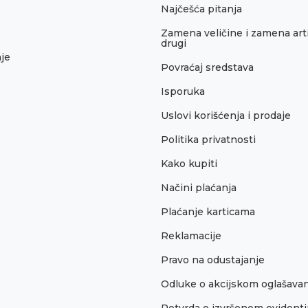
Najčešća pitanja
Zamena veličine i zamena arti
drugi
je
Povraćaj sredstava
Isporuka
Uslovi korišćenja i prodaje
Politika privatnosti
Kako kupiti
Načini plaćanja
Plaćanje karticama
Reklamacije
Pravo na odustajanje
Odluke o akcijskom oglašava