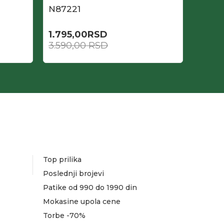
N87221
N871
1.795,00
RSD
1.995
3.590,00
RSD
3.990
Top prilika
Poslednji brojevi
Patike od 990 do 1990 din
Mokasine upola cene
Torbe -70%