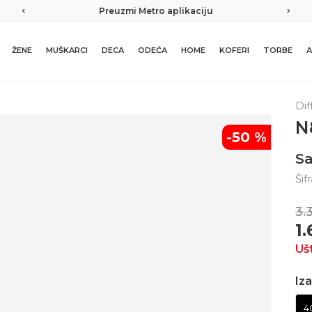
Preuzmi Metro aplikaciju
ŽENE
MUŠKARCI
DECA
ODEĆA
HOME
KOFERI
TORBE
A
Dif
N
-50
%
S
Šif
3.
1
Uš
Iza
4