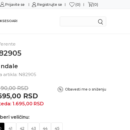
0
0
Prijavite se
Sigurno plaćanje platnim karticama
Registrujte se
Mogu
KSESOARI
ferente
82905
andale
ra artikla:
N82905
390,00
RSD
Obavesti me o sniženju
.695,00
RSD
teda:
1.695,00
RSD
beri veličinu:
0
41
42
43
44
45