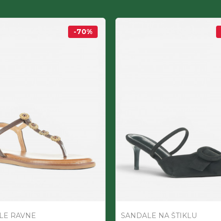
-70
%
LE RAVNE
SANDALE NA ŠTIKLU