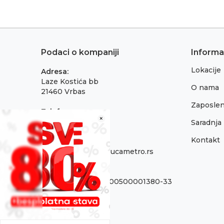
Podaci o kompaniji
Informa
Lokacije
Adresa:
Laze Kostića bb
O nama
21460 Vrbas
Zaposlen
Telefon:
×
021 795 3001
Saradnja
Kontakt
Email:
onlinepodrska@obucametro.rs
Račun:
OTP Banka 325-9500500001380-33
PIB:
100637224