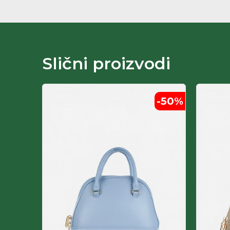
Slični proizvodi
-50
%
-50
%