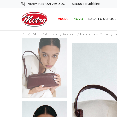
Pozovi nas! 021 795 3001
Status porudžbine
ćnost zamene u roku od 14 dana
Preuzmi 
AKCIJE
NOVO
BACK TO SCHOOL
Obuća Metro
Proizvodi
Aksesoari
Torbe
Torbe ženske
To