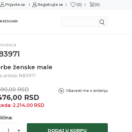
0
0
m karticama
Prijavite se
Registrujte se
Mogućnost zamene u roku od 14 da
KSESOARI
ancesca
83971
rbe ženske male
ra artikla:
N83971
690,00
RSD
Obavesti me o sniženju
.476,00
RSD
teda:
2.214,00
RSD
ičina:
DODAJ U KORPU