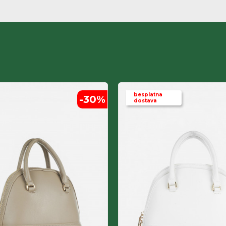
besplatna
-30
%
dostava