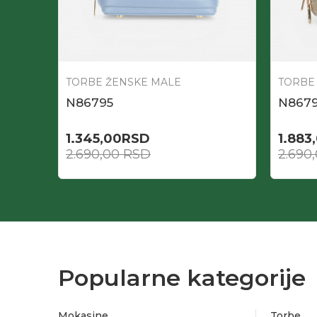
TORBE ŽENSKE MALE
TORBE
N86795
N867
1.345,00
RSD
1.883
2.690,00
RSD
2.690
Popularne kategorije
Mokasine
Torbe