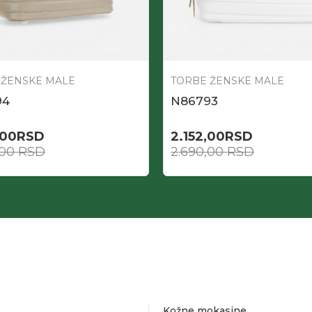
 ŽENSKE MALE
TORBE ŽENSKE MALE
94
N86793
,00
RSD
2.152,00
RSD
,00
RSD
2.690,00
RSD
Kožne mokasine