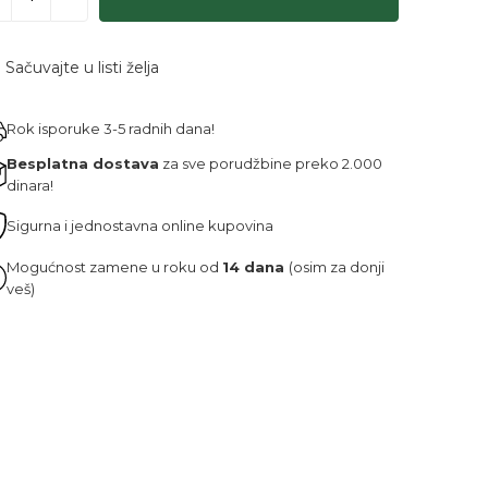
Sačuvajte u listi želja
Rok isporuke 3-5 radnih dana!
Besplatna dostava
za sve porudžbine preko 2.000
dinara!
Sigurna i jednostavna online kupovina
Mogućnost zamene u roku od
14 dana
(osim za donji
veš)