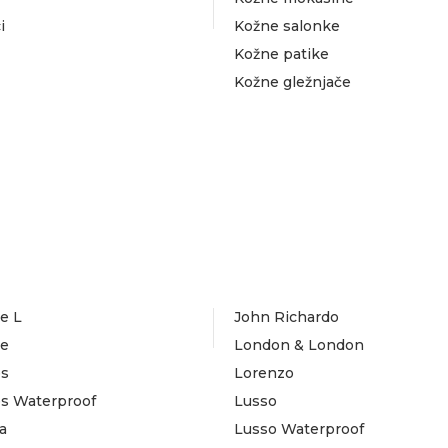
i
Kožne salonke
Kožne patike
Kožne gležnjače
e L
John Richardo
te
London & London
es
Lorenzo
es Waterproof
Lusso
a
Lusso Waterproof