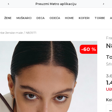
Metro aplikaciju
Sigurno plaćanje platni
ŽENE
MUŠKARCI
DECA
ODEĆA
HOME
KOFERI
TORBE
A
rbe ženske male
N83971
Fr
N
-60
%
To
Šif
3.
1
Uš
Kol