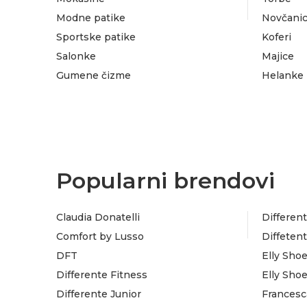
Modne patike
Novčanic
Sportske patike
Koferi
Salonke
Majice
Gumene čizme
Helanke
Popularni brendovi
Claudia Donatelli
Different
Comfort by Lusso
Diffeten
DFT
Elly Sho
Differente Fitness
Elly Sho
Differente Junior
Francesc