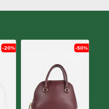
-20
%
-50
%