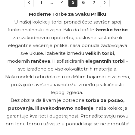
1
...
4
5
6
7
Moderne Torbe za Svaku Priliku
U našoj kolekciji torbi pronaći ćete savršen spoj
funkcionalnosti i dizajna. Bilo da tražite
ženske torbe
za svakodnevnu upotrebu, poslovne sastanke ili
elegantne večernje prilike, naša ponuda zadovoljava
sve ukuse. Izaberite između
velikih torbi
,
modernih
rančeva
, ili sofisticiranih
elegantnih torbi
–
sve izrađene od visokokvalitetnih materijala.
Naši modeli torbi dolaze u različitim bojama i dizajnima,
pružajući savršenu ravnotežu između praktičnosti i
lepog izgleda.
Bez obzira da li vam je potrebna
torba za posao,
putovanja, ili svakodnevno nošenje
, naša kolekcija
garantuje kvalitet i dugotrajnost. Pronađite svoju novu
omiljenu torbu i uživajte u ponudi koja se ne propušta!