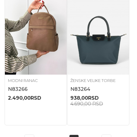
MODNI RANAC
ŽENSKE VELIKE TORBE
N83266
N83264
2.490,00
RSD
938,00
RSD
4.690,00
RSD