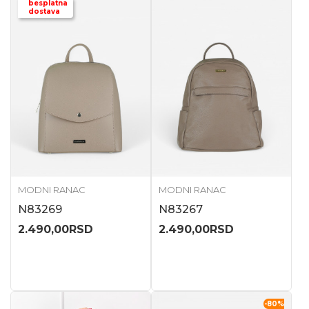
besplatna
dostava
MODNI RANAC
MODNI RANAC
N83269
N83267
2.490,00
RSD
2.490,00
RSD
-80
%