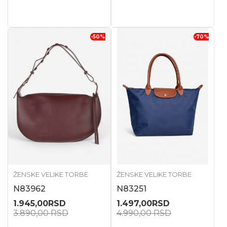
-50
%
-70
%
ŽENSKE VELIKE TORBE
ŽENSKE VELIKE TORBE
N83962
N83251
1.945,00
RSD
1.497,00
RSD
3.890,00
RSD
4.990,00
RSD