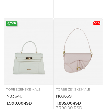
-50
%
TOP
TORBE ŽENSKE MALE
TORBE ŽENSKE MALE
N83640
N83639
1.990,00
RSD
1.895,00
RSD
3.790,00
RSD