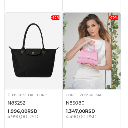
-60
%
-70
%
ŽENSKE VELIKE TORBE
TORBE ŽENSKE MALE
N83252
N85080
1.996,00
RSD
1.347,00
RSD
4.990,00
RSD
4.490,00
RSD