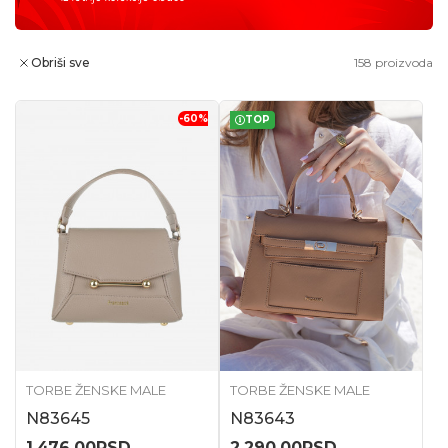
Obriši sve
158
proizvoda
-60
%
TOP
TORBE ŽENSKE MALE
TORBE ŽENSKE MALE
N83645
N83643
1.476,00
RSD
2.290,00
RSD