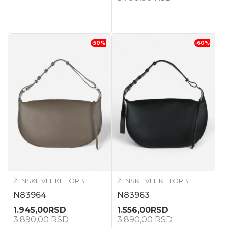
-50
%
-60
%
ŽENSKE VELIKE TORBE
ŽENSKE VELIKE TORBE
N83964
N83963
1.945,00
RSD
1.556,00
RSD
3.890,00
RSD
3.890,00
RSD