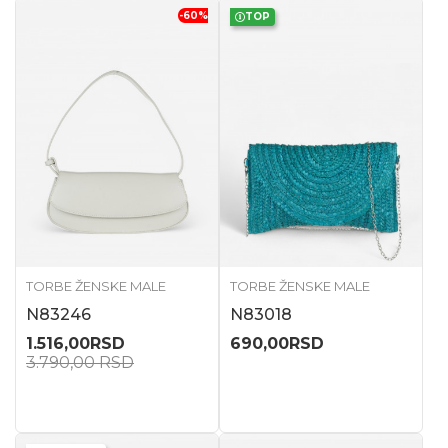
-60
%
TOP
TORBE ŽENSKE MALE
TORBE ŽENSKE MALE
N83246
N83018
1.516,00
RSD
690,00
RSD
3.790,00
RSD