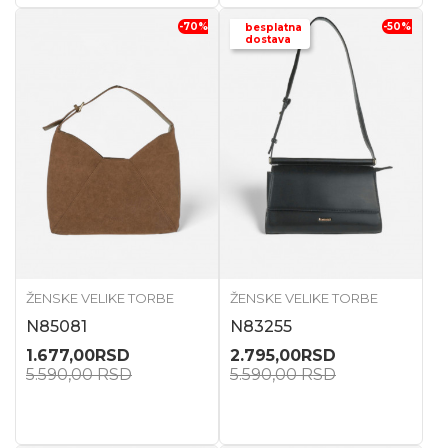
-70
%
-50
%
besplatna
dostava
ŽENSKE VELIKE TORBE
ŽENSKE VELIKE TORBE
N85081
N83255
1.677,00
RSD
2.795,00
RSD
5.590,00
RSD
5.590,00
RSD