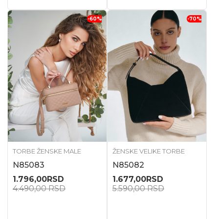
-60
%
-70
%
TORBE ŽENSKE MALE
ŽENSKE VELIKE TORBE
N85083
N85082
1.796,00
RSD
1.677,00
RSD
4.490,00
RSD
5.590,00
RSD