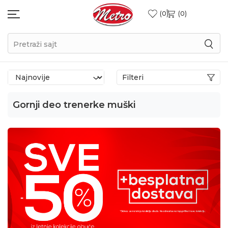
0
0
Pretraži sajt
Filteri
Gornji deo trenerke muški