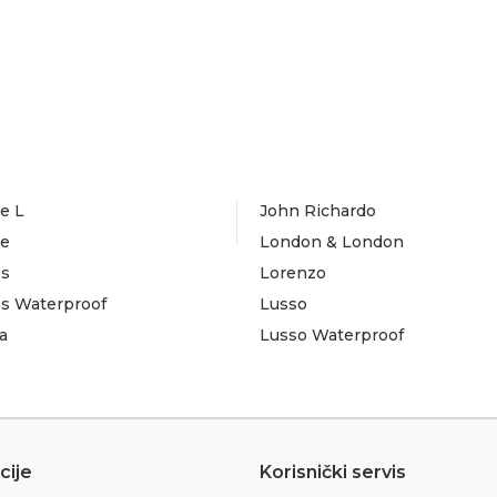
e L
John Richardo
te
London & London
es
Lorenzo
es Waterproof
Lusso
a
Lusso Waterproof
cije
Korisnički servis