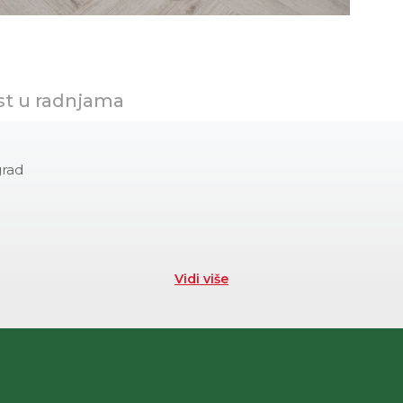
st u radnjama
grad
Vidi više