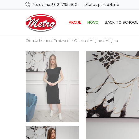
Pozovi nas! 021 795 3001
Status porudžbine
icama
Mogućnost zamene u roku od 14 dana
AKCIJE
NOVO
BACK TO SCHOOL
Obuća Metro
Proizvodi
Odeća
Haljine
Haljina