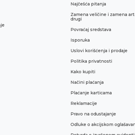
Najčešća pitanja
Zamena veličine i zamena arti
drugi
je
Povraćaj sredstava
Isporuka
Uslovi korišćenja i prodaje
Politika privatnosti
Kako kupiti
Načini plaćanja
Plaćanje karticama
Reklamacije
Pravo na odustajanje
Odluke o akcijskom oglašava