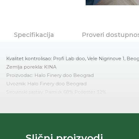
Specifikacija
Proveri dostupno
Kvalitet kontrolisao: Profi Lab doo, Vele Nigrinove 1, Beo
Zemlja porekla: KINA
Proizvodac: Halo Finery doo Beograd
Uvoznik: Halo Finery doo Beograd
Sirovinski sastav: Pamuk 68% Poliester 32%
Velicine: S/M
Skupljanje: 2% po duzini 2% po sirini
Odrzavanje: Prema etiketi proizvodjaca na proizvodu
Kolekcija: BEZ RASPOREDA PO BRENDOVIMA
Slični proizvodi