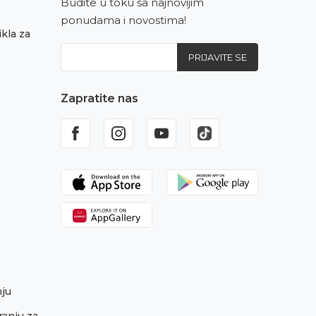
Budite u toku sa najnovijim
ponudama i novostima!
kla za
PRIJAVITE SE
Zapratite nas
nju