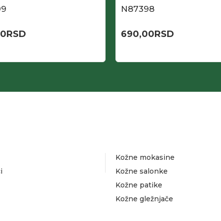
99
N87398
00
RSD
690,00
RSD
Kožne mokasine
i
Kožne salonke
Kožne patike
Kožne gležnjače