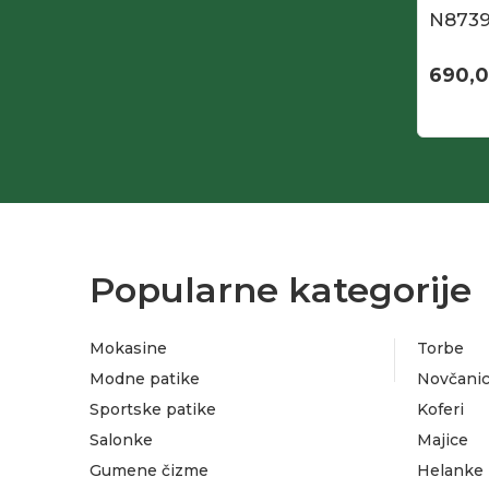
N873
690,
Popularne kategorije
Mokasine
Torbe
Modne patike
Novčanic
Sportske patike
Koferi
Salonke
Majice
Gumene čizme
Helanke