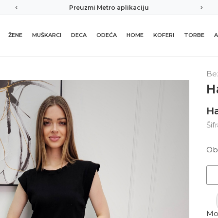
Preuzmi Metro aplikaciju
ŽENE
MUŠKARCI
DECA
ODEĆA
HOME
KOFERI
TORBE
A
Be
H
Ha
Šif
Ob
Mor