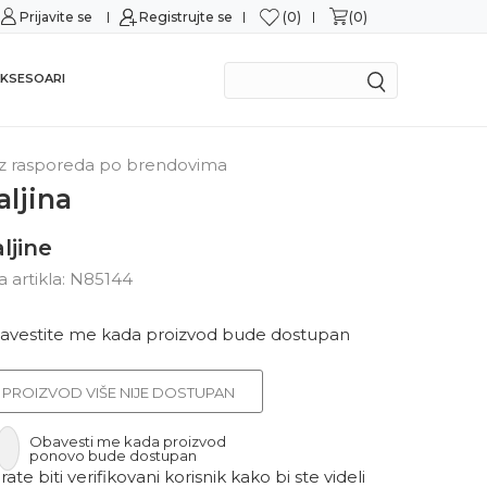
0
0
Prijavite se
Sigurno plaćanje platnim karticama
Registrujte se
Mogu
KSESOARI
z rasporeda po brendovima
aljina
ljine
ra artikla:
N85144
avestite me kada proizvod bude dostupan
PROIZVOD VIŠE NIJE DOSTUPAN
Obavesti me kada proizvod
ponovo bude dostupan
ate biti verifikovani korisnik kako bi ste videli