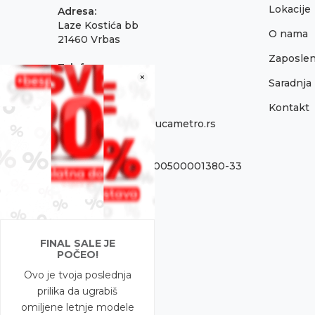
Lokacije
Adresa:
Laze Kostića bb
O nama
21460 Vrbas
Zaposlen
Telefon:
×
021 795 3001
Saradnja
Kontakt
Email:
onlinepodrska@obucametro.rs
Račun:
OTP Banka 325-9500500001380-33
PIB:
100637224
Matični broj
FINAL SALE JE
08698856
POČEO!
Ovo je tvoja poslednja
prilika da ugrabiš
omiljene letnje modele