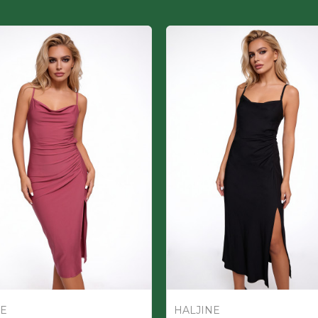
NE
HALJINE