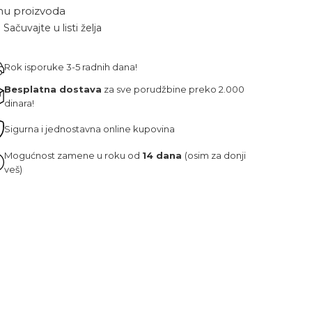
nu proizvoda
Sačuvajte u listi želja
Rok isporuke 3-5 radnih dana!
Besplatna dostava
za sve porudžbine preko 2.000
dinara!
Sigurna i jednostavna online kupovina
Mogućnost zamene u roku od
14 dana
(osim za donji
veš)