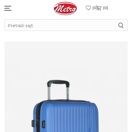
0
0
Pretraži sajt