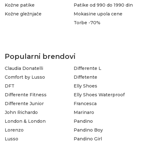
Kožne patike
Patike od 990 do 1990 din
Kožne gležnjače
Mokasine upola cene
Torbe -70%
Popularni brendovi
Claudia Donatelli
Differente L
Comfort by Lusso
Diffetente
DFT
Elly Shoes
Differente Fitness
Elly Shoes Waterproof
Differente Junior
Francesca
John Richardo
Marinaro
London & London
Pandino
Lorenzo
Pandino Boy
Lusso
Pandino Girl