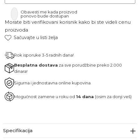
Obavesti me kada proizvod
ponovo bude dostupan
Morate biti verifikovani korisnik kako bi ste videli cenu
proizvoda
Sačuvajte u listi želja
Rok isporuke 3-5 radnih dana!
Besplatna dostava
za sve porudžbine preko 2.000
dinara!
Sigurna i jednostavna online kupovina
Mogućnost zamene u roku od
14 dana
(osim za donji veš)
Specifikacija