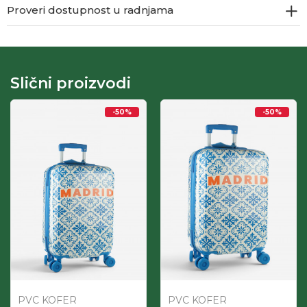
Proveri dostupnost u radnjama
Slični proizvodi
-50
%
-50
%
PVC KOFER
PVC KOFER