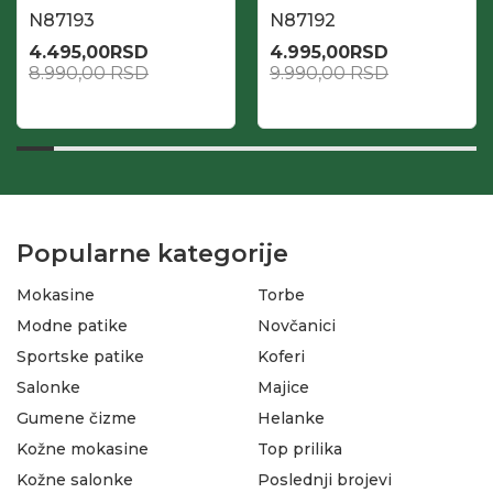
N87193
N87192
4.495,00
RSD
4.995,00
RSD
8.990,00
RSD
9.990,00
RSD
Popularne kategorije
Mokasine
Torbe
Modne patike
Novčanici
Sportske patike
Koferi
Salonke
Majice
Gumene čizme
Helanke
Kožne mokasine
Top prilika
Kožne salonke
Poslednji brojevi