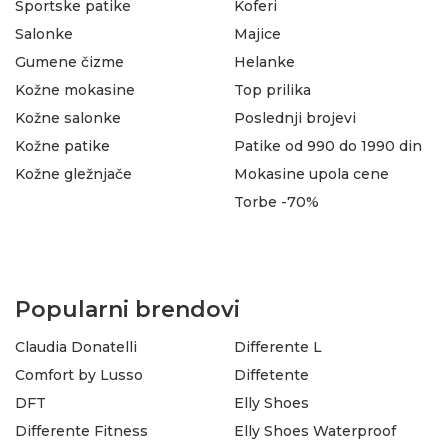
Sportske patike
Koferi
Salonke
Majice
Gumene čizme
Helanke
Kožne mokasine
Top prilika
Kožne salonke
Poslednji brojevi
Kožne patike
Patike od 990 do 1990 din
Kožne gležnjače
Mokasine upola cene
Torbe -70%
Popularni brendovi
Claudia Donatelli
Differente L
Comfort by Lusso
Diffetente
DFT
Elly Shoes
Differente Fitness
Elly Shoes Waterproof