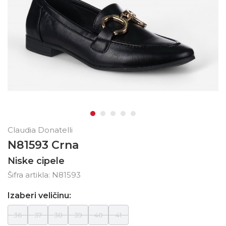
Claudia Donatelli
N81593 Crna
Niske cipele
Šifra artikla:
N81593
Izaberi veličinu:
36
37
38
39
40
41