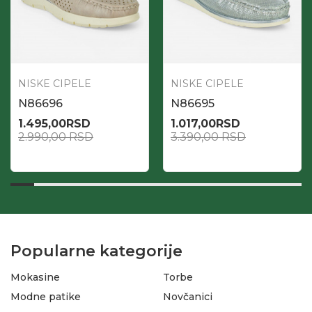
NISKE CIPELE
NISKE CIPELE
N86696
N86695
1.495,00
RSD
1.017,00
RSD
2.990,00
RSD
3.390,00
RSD
Popularne kategorije
Mokasine
Torbe
Modne patike
Novčanici