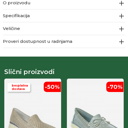
O proizvodu
Specifikacija
Veličine
Proveri dostupnost u radnjama
Slični proizvodi
-50
%
-70
%
besplatna
dostava