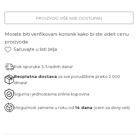
PROIZVOD VIŠE NIJE DOSTUPAN
Morate biti verifikovani korisnik kako bi ste videli cenu
proizvoda
Sačuvajte u listi želja
Rok isporuke 3-5 radnih dana!
Besplatna dostava
za sve porudžbine preko 2.000
dinara!
Sigurna i jednostavna online kupovina
Mogućnost zamene u roku od
14 dana
(osim za donji veš)