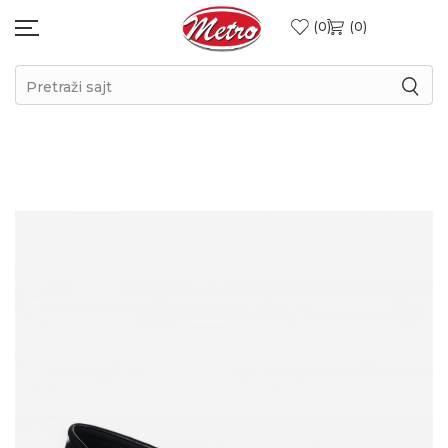
0
0
Pretraži sajt