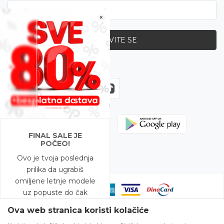
×
PRIJAVITE SE
Zapratite nas
FINAL SALE JE
POČEO!
Ovo je tvoja poslednja
prilika da ugrabiš
omiljene letnje modele
uz popuste do čak
-80%!
Ova web stranica koristi kolačiće