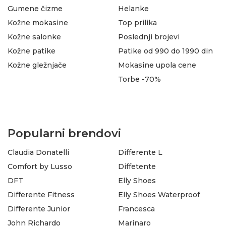
Gumene čizme
Helanke
Kožne mokasine
Top prilika
Kožne salonke
Poslednji brojevi
Kožne patike
Patike od 990 do 1990 din
Kožne gležnjače
Mokasine upola cene
Torbe -70%
Popularni brendovi
Claudia Donatelli
Differente L
Comfort by Lusso
Diffetente
DFT
Elly Shoes
Differente Fitness
Elly Shoes Waterproof
Differente Junior
Francesca
John Richardo
Marinaro