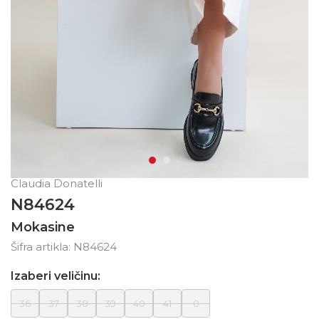
Claudia Donatelli
N84624
Mokasine
Šifra artikla:
N84624
Izaberi veličinu:
36
37
38
39
40
41
0