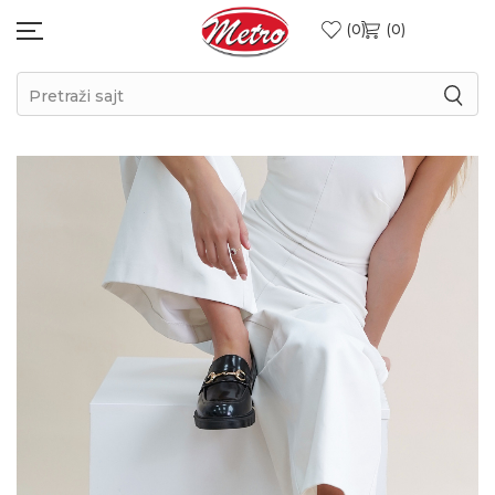
0
0
Pretraži sajt