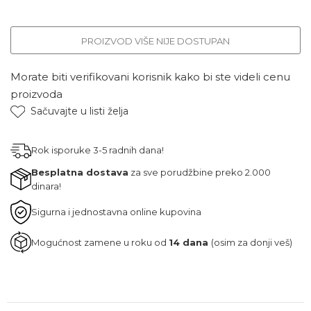
PROIZVOD VIŠE NIJE DOSTUPAN
Morate biti verifikovani korisnik kako bi ste videli cenu
proizvoda
Sačuvajte u listi želja
Rok isporuke 3-5 radnih dana!
Besplatna dostava
za sve porudžbine preko 2.000
dinara!
Sigurna i jednostavna online kupovina
Mogućnost zamene u roku od
14 dana
(osim za donji veš)