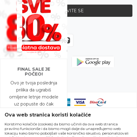
PRIJAVITE SE
Zapratite nas
FINAL SALE JE
POČEO!
Ovo je tvoja poslednja
prilika da ugrabiš
omiljene letnje modele
uz popuste do čak
-80%!
Ova web stranica koristi kolačiće
Koristimo kolačiće (cookies) da bismo učinili da ova web stranica
A to nije sve – na
pravilno funkcioniše i da bismo mogli dalje da unapređujemo web
Nastojimo da budemo što precizniji u opisu proizvoda, prikazu slika i
modele snižene do
lokaciju kako bismo poboljšali vaše korisničko iskustvo, personalizovali
samih cena, ali ne možemo garantovati da su sve informacije kompletne