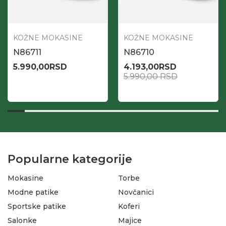
KOŽNE MOKASINE
KOŽNE MOKASINE
N86711
N86710
5.990,00
RSD
4.193,00
RSD
5.990,00
RSD
Popularne kategorije
Mokasine
Torbe
Modne patike
Novčanici
Sportske patike
Koferi
Salonke
Majice