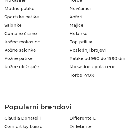
Mokasine
Torbe
Modne patike
Novčanici
Sportske patike
Koferi
Salonke
Majice
Gumene čizme
Helanke
Kožne mokasine
Top prilika
Kožne salonke
Poslednji brojevi
Kožne patike
Patike od 990 do 1990 din
Kožne gležnjače
Mokasine upola cene
Torbe -70%
Popularni brendovi
Claudia Donatelli
Differente L
Comfort by Lusso
Diffetente