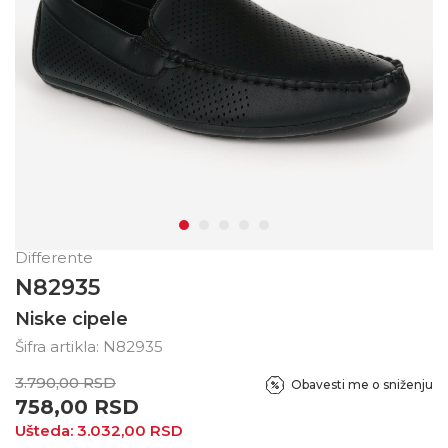
Differente
N82935
Niske cipele
Šifra artikla:
N82935
3.790,00
RSD
Obavesti me o sniženju
758,00
RSD
Ušteda:
3.032,00
RSD