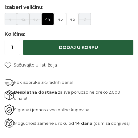
Izaberi veličinu:
41
42
43
44
45
46
0
Količina:
DODAJ U KORPU
Sačuvajte u listi želja
Rok isporuke 3-5 radnih dana!
Besplatna dostava
za sve porudžbine preko 2.000
dinara!
Sigurna i jednostavna online kupovina
Mogućnost zamene u roku od
14 dana
(osim za donji veš)