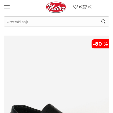
0
0
Pretraži sajt
-80
%