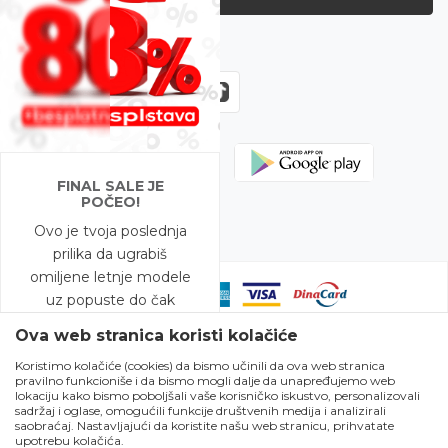
Zapratite nas
FINAL SALE JE
POČEO!
Ovo je tvoja poslednja
prilika da ugrabiš
omiljene letnje modele
uz popuste do čak
-80%!
Ova web stranica koristi kolačiće
Koristimo kolačiće (cookies) da bismo učinili da ova web stranica
A to nije sve – na
pravilno funkcioniše i da bismo mogli dalje da unapređujemo web
Nastojimo da budemo što precizniji u opisu proizvoda, prikazu slika i
modele snižene do
lokaciju kako bismo poboljšali vaše korisničko iskustvo, personalizovali
samih cena, ali ne možemo garantovati da su sve informacije kompletne
sadržaj i oglase, omogućili funkcije društvenih medija i analizirali
-50% očekuje te i
i bez grešaka. Svi artikli prikazani na sajtu su deo naše ponude i ne
saobraćaj. Nastavljajući da koristite našu web stranicu, prihvatate
podrazumeva da su dostupni u svakom trenutku. Raspoloživost robe
BESPLATNA DOSTAVA!
upotrebu kolačića.