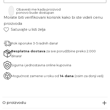
Obavesti me kada proizvod
ponovo bude dostupan
Morate biti verifikovani korisnik kako bi ste videli cenu
proizvoda
Sačuvajte u listi želja
Rok isporuke 3-5 radnih dana!
Besplatna dostava
za sve porudžbine preko 2.000
dinara!
Sigurna i jednostavna online kupovina
Mogućnost zamene u roku od
14 dana
(osim za donji veš)
O proizvodu