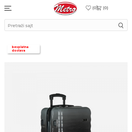
0
0
Pretraži sajt
besplatna
dostava