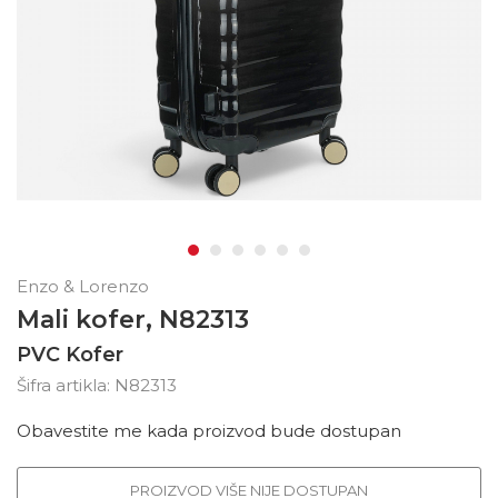
Enzo & Lorenzo
Mali kofer, N82313
PVC Kofer
Šifra artikla:
N82313
Obavestite me kada proizvod bude dostupan
PROIZVOD VIŠE NIJE DOSTUPAN