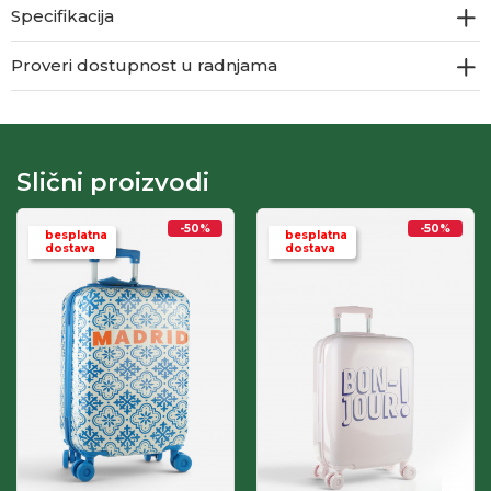
Specifikacija
Proveri dostupnost u radnjama
Slični proizvodi
-50
%
-50
%
besplatna
besplatna
dostava
dostava