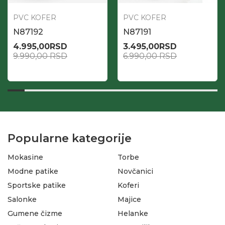
PVC KOFER
PVC KOFER
N87192
N87191
4.995,00
RSD
3.495,00
RSD
9.990,00
RSD
6.990,00
RSD
Popularne kategorije
Mokasine
Torbe
Modne patike
Novčanici
Sportske patike
Koferi
Salonke
Majice
Gumene čizme
Helanke