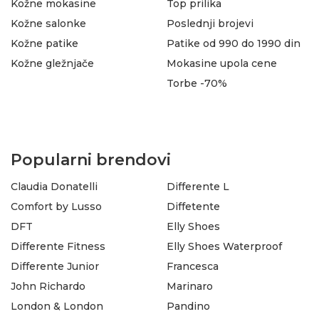
Kožne mokasine
Top prilika
Kožne salonke
Poslednji brojevi
Kožne patike
Patike od 990 do 1990 din
Kožne gležnjače
Mokasine upola cene
Torbe -70%
Popularni brendovi
Claudia Donatelli
Differente L
Comfort by Lusso
Diffetente
DFT
Elly Shoes
Differente Fitness
Elly Shoes Waterproof
Differente Junior
Francesca
John Richardo
Marinaro
London & London
Pandino