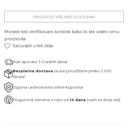
PROIZVOD VIŠE NIJE DOSTUPAN
Morate biti verifikovani korisnik kako bi ste videli cenu
proizvoda
Sačuvajte u listi želja
Rok isporuke 3-5 radnih dana!
Besplatna dostava
za sve porudžbine preko 2.000
dinara!
Sigurna i jednostavna online kupovina
Mogućnost zamene u roku od
14 dana
(osim za donji veš)