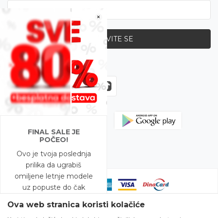
×
PRIJAVITE SE
Zapratite nas
FINAL SALE JE
POČEO!
Ovo je tvoja poslednja
prilika da ugrabiš
omiljene letnje modele
uz popuste do čak
-80%!
Ova web stranica koristi kolačiće