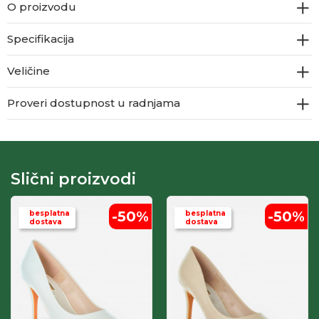
O proizvodu
Specifikacija
Veličine
Proveri dostupnost u radnjama
Slični proizvodi
-50
%
-50
%
besplatna
besplatna
dostava
dostava