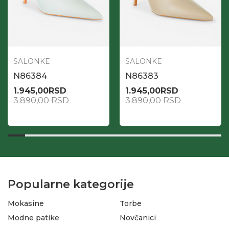
SALONKE
SALONKE
N86384
N86383
1.945,00
RSD
1.945,00
RSD
3.890,00
RSD
3.890,00
RSD
Popularne kategorije
Mokasine
Torbe
Modne patike
Novčanici