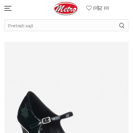
0
0
Pretraži sajt