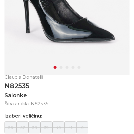
Claudia Donatelli
N82535
Salonke
Šifra artikla:
N82535
Izaberi veličinu:
36
37
38
39
40
41
0