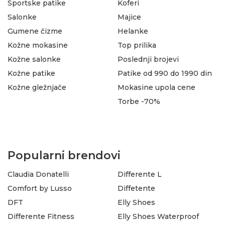
Sportske patike
Koferi
Salonke
Majice
Gumene čizme
Helanke
Kožne mokasine
Top prilika
Kožne salonke
Poslednji brojevi
Kožne patike
Patike od 990 do 1990 din
Kožne gležnjače
Mokasine upola cene
Torbe -70%
Popularni brendovi
Claudia Donatelli
Differente L
Comfort by Lusso
Diffetente
DFT
Elly Shoes
Differente Fitness
Elly Shoes Waterproof