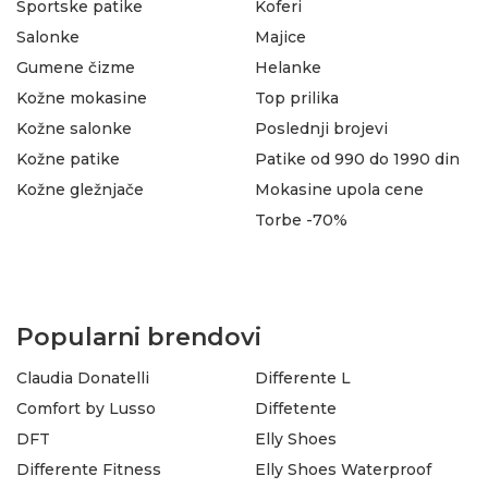
Sportske patike
Koferi
Salonke
Majice
Gumene čizme
Helanke
Kožne mokasine
Top prilika
Kožne salonke
Poslednji brojevi
Kožne patike
Patike od 990 do 1990 din
Kožne gležnjače
Mokasine upola cene
Torbe -70%
Popularni brendovi
Claudia Donatelli
Differente L
Comfort by Lusso
Diffetente
DFT
Elly Shoes
Differente Fitness
Elly Shoes Waterproof