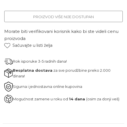
PROIZVOD VIŠE NIJE DOSTUPAN
Morate biti verifikovani korisnik kako bi ste videli cenu
proizvoda
Sačuvajte u listi želja
Rok isporuke 3-5 radnih dana!
Besplatna dostava
za sve porudžbine preko 2.000
dinara!
Sigurna i jednostavna online kupovina
Mogućnost zamene u roku od
14 dana
(osim za donji veš)