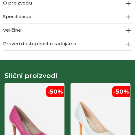
O proizvodu
Specifikacija
Veličine
Proveri dostupnost u radnjama
Slični proizvodi
-50
%
-50
%