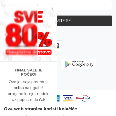
×
PRIJAVITE SE
Zapratite nas
FINAL SALE JE
POČEO!
Ovo je tvoja poslednja
prilika da ugrabiš
omiljene letnje modele
uz popuste do čak
-80%!
Ova web stranica koristi kolačiće