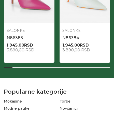
SALONKE
SALONKE
N86385
N86384
1.945,00
RSD
1.945,00
RSD
3.890,00
RSD
3.890,00
RSD
Popularne kategorije
Mokasine
Torbe
Modne patike
Novčanici