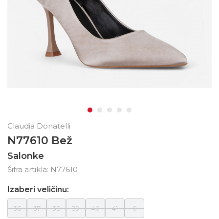
Claudia Donatelli
N77610 Bež
Salonke
Šifra artikla:
N77610
Izaberi veličinu:
36
37
38
39
40
41
0