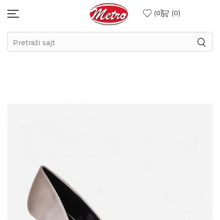
0
0
Pretraži sajt