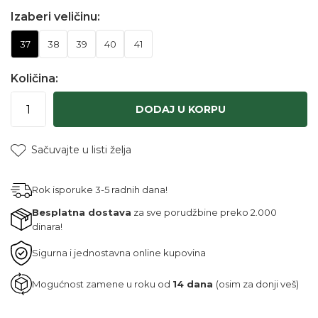
Izaberi veličinu:
37
38
39
40
41
Količina:
DODAJ U KORPU
Sačuvajte u listi želja
Rok isporuke 3-5 radnih dana!
Besplatna dostava
za sve porudžbine preko 2.000
dinara!
Sigurna i jednostavna online kupovina
Mogućnost zamene u roku od
14 dana
(osim za donji veš)