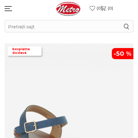
0
0
Pretraži sajt
besplatna
-50
%
dostava