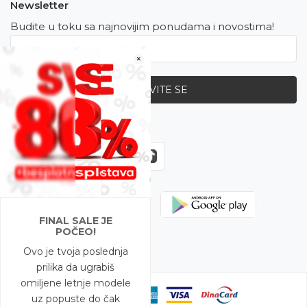
Newsletter
Budite u toku sa najnovijim ponudama i novostima!
×
PRIJAVITE SE
Zapratite nas
FINAL SALE JE
POČEO!
Ovo je tvoja poslednja
prilika da ugrabiš
omiljene letnje modele
uz popuste do čak