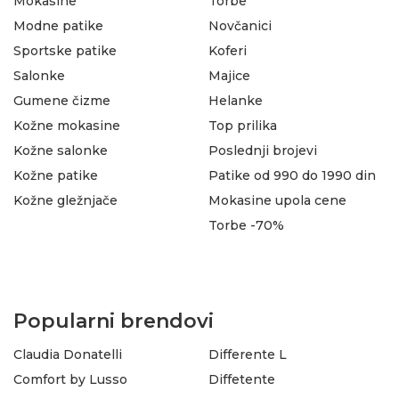
Mokasine
Torbe
Modne patike
Novčanici
Sportske patike
Koferi
Salonke
Majice
Gumene čizme
Helanke
Kožne mokasine
Top prilika
Kožne salonke
Poslednji brojevi
Kožne patike
Patike od 990 do 1990 din
Kožne gležnjače
Mokasine upola cene
Torbe -70%
Popularni brendovi
Claudia Donatelli
Differente L
Comfort by Lusso
Diffetente