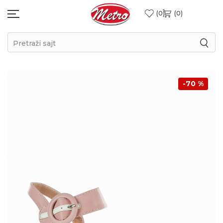
0
0
Pretraži sajt
-70
%