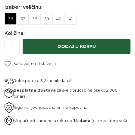
Izaberi veličinu:
36
37
38
39
40
41
Količina:
DODAJ U KORPU
Sačuvajte u listi želja
Rok isporuke 3-5 radnih dana!
Besplatna dostava
za sve porudžbine preko 2.000
dinara!
Sigurna i jednostavna online kupovina
Mogućnost zamene u roku od
14 dana
(osim za donji veš)