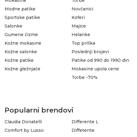
Mokasine
Torbe
Modne patike
Novčanici
Sportske patike
Koferi
Salonke
Majice
Gumene čizme
Helanke
Kožne mokasine
Top prilika
Kožne salonke
Poslednji brojevi
Kožne patike
Patike od 990 do 1990 din
Kožne gležnjače
Mokasine upola cene
Torbe -70%
Popularni brendovi
Claudia Donatelli
Differente L
Comfort by Lusso
Diffetente