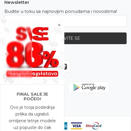
Newsletter
Budite u toku sa najnovijim ponudama i novostima!
×
PRIJAVITE SE
Zapratite nas
FINAL SALE JE
POČEO!
Ovo je tvoja poslednja
prilika da ugrabiš
omiljene letnje modele
uz popuste do čak