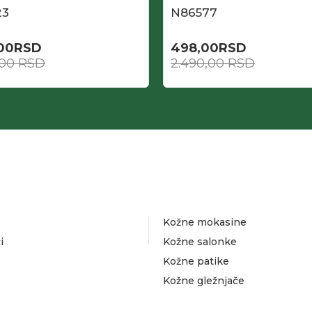
23
N86577
,00
RSD
498,00
RSD
,00
RSD
2.490,00
RSD
Kožne mokasine
i
Kožne salonke
Kožne patike
Kožne gležnjače