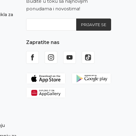
Budite u toku sa najnovijim
ponudama i novostima!
kla za
PRIJAVITE SE
Zapratite nas
nju