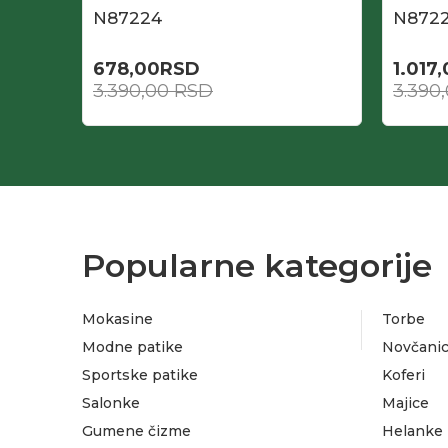
N87224
N872
678,00
RSD
1.017
3.390,00
RSD
3.390
Popularne kategorije
Mokasine
Torbe
Modne patike
Novčanic
Sportske patike
Koferi
Salonke
Majice
Gumene čizme
Helanke