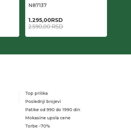
N87137
N871
1.295,00
RSD
1.295
2.590,00
RSD
2.590
Top prilika
Poslednji brojevi
Patike od 990 do 1990 din
Mokasine upola cene
Torbe -70%