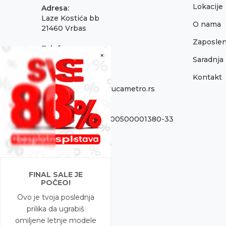
Lokacije
Adresa:
Laze Kostića bb
O nama
21460 Vrbas
Zaposlen
Telefon:
×
021 795 3001
Saradnja
Kontakt
Email:
onlinepodrska@obucametro.rs
Račun:
OTP Banka 325-9500500001380-33
PIB:
100637224
Matični broj
FINAL SALE JE
08698856
POČEO!
Ovo je tvoja poslednja
prilika da ugrabiš
omiljene letnje modele