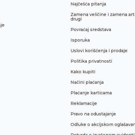
Najčešća pitanja
Zamena veličine i zamena arti
drugi
je
Povraćaj sredstava
Isporuka
Uslovi korišćenja i prodaje
Politika privatnosti
Kako kupiti
Načini plaćanja
Plaćanje karticama
Reklamacije
Pravo na odustajanje
Odluke o akcijskom oglašava