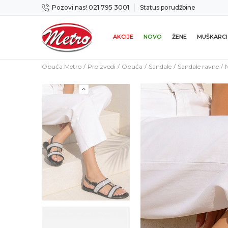
Pozovi nas! 021 795 3001
Status porudžbine
ene u roku od 14 dana
Preuzmi Metro apli
AKCIJE
NOVO
ŽENE
MUŠKARCI
Obuća Metro
Proizvodi
Obuća
Sandale
Sandale ravne