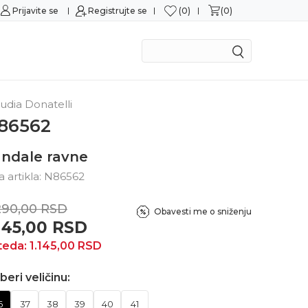
0
0
a
Prijavite se
Registrujte se
Mogućnost zamene u roku od 14 dana
udia Donatelli
86562
ndale ravne
ra artikla:
N86562
290,00
RSD
Obavesti me o sniženju
.145,00
RSD
teda:
1.145,00
RSD
beri veličinu:
6
37
38
39
40
41