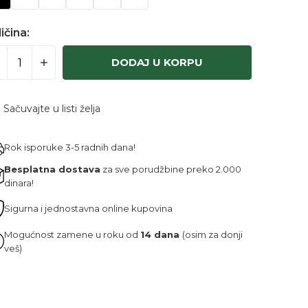
ičina:
DODAJ U KORPU
Sačuvajte u listi želja
Rok isporuke 3-5 radnih dana!
Besplatna dostava
za sve porudžbine preko 2.000
dinara!
Sigurna i jednostavna online kupovina
Mogućnost zamene u roku od
14 dana
(osim za donji
veš)