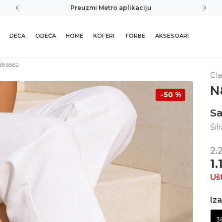
kaciju
Sigurno plaćanje platnim karticam
DECA
ODEĆA
HOME
KOFERI
TORBE
AKSESOARI
N86562
Cla
N
-50
%
Sa
Šif
2.
1
Uš
Iza
3