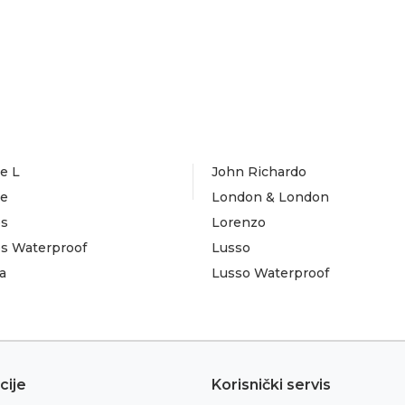
e L
John Richardo
te
London & London
es
Lorenzo
es Waterproof
Lusso
a
Lusso Waterproof
cije
Korisnički servis