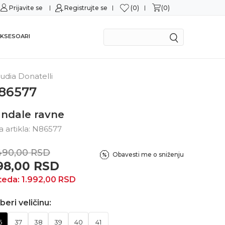
0
0
Prijavite se
Sigurno plaćanje platnim karticama
Registrujte se
Mogućn
KSESOARI
udia Donatelli
86577
ndale ravne
ra artikla:
N86577
490,00
RSD
Obavesti me o sniženju
98,00
RSD
teda:
1.992,00
RSD
beri veličinu:
6
37
38
39
40
41