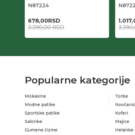
N87224
N872
678,00
RSD
1.017
3.390,00
RSD
3.390
Popularne kategorije
Mokasine
Torbe
Modne patike
Novčanic
Sportske patike
Koferi
Salonke
Majice
Gumene čizme
Helanke