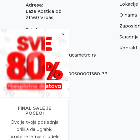
Lokacije
Adresa:
Laze Kostića bb
O nama
21460 Vrbas
Zaposlen
Telefon:
×
021 795 3001
Saradnja
Kontakt
Email:
onlinepodrska@obucametro.rs
Račun:
OTP Banka 325-9500500001380-33
PIB:
100637224
Matični broj
FINAL SALE JE
08698856
POČEO!
Ovo je tvoja poslednja
prilika da ugrabiš
omiljene letnje modele