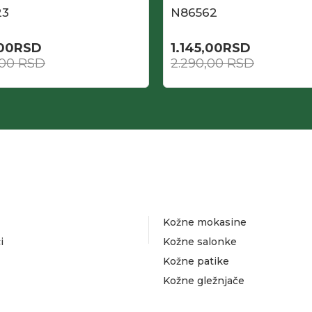
23
N86562
,00
RSD
1.145,00
RSD
,00
RSD
2.290,00
RSD
Kožne mokasine
i
Kožne salonke
Kožne patike
Kožne gležnjače