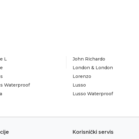
e L
John Richardo
te
London & London
es
Lorenzo
es Waterproof
Lusso
a
Lusso Waterproof
cije
Korisnički servis