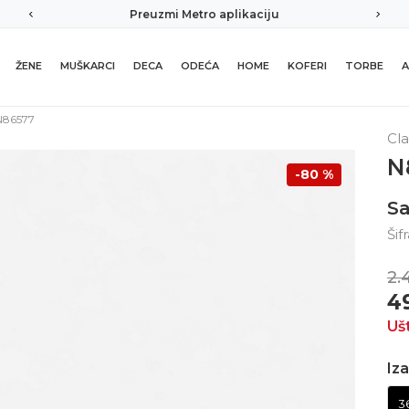
Preuzmi Metro aplikaciju
ŽENE
MUŠKARCI
DECA
ODEĆA
HOME
KOFERI
TORBE
A
N86577
Cla
N
-80
%
Sa
Šif
2.
4
Uš
Iza
3