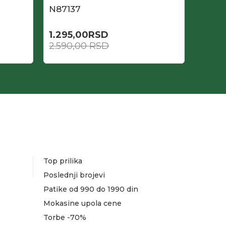
N87137
N871
1.295,00
RSD
1.295
2.590,00
RSD
2.590
Top prilika
Poslednji brojevi
Patike od 990 do 1990 din
Mokasine upola cene
Torbe -70%