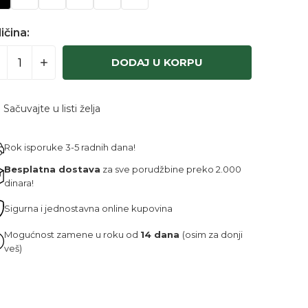
ičina:
DODAJ U KORPU
Sačuvajte u listi želja
Rok isporuke 3-5 radnih dana!
Besplatna dostava
za sve porudžbine preko 2.000
dinara!
Sigurna i jednostavna online kupovina
Mogućnost zamene u roku od
14 dana
(osim za donji
veš)