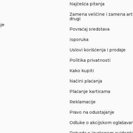
Najčešća pitanja
Zamena veličine i zamena arti
drugi
je
Povraćaj sredstava
Isporuka
Uslovi korišćenja i prodaje
Politika privatnosti
Kako kupiti
Načini plaćanja
Plaćanje karticama
Reklamacije
Pravo na odustajanje
Odluke o akcijskom oglašava