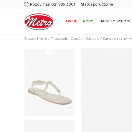
Pozovi nas! 021 795 3001
Status porudžbine
ama
Mogućnost zamene u roku od 14 dana
AKCIJE
NOVO
BACK TO SCHOOL
Obuća Metro
Proizvodi
Obuća
Sandale
Sandale ravne