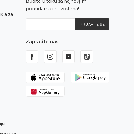
Budite u toku sa najnovijim
ponudama i novostima!
kla za
PRIJAVITE SE
Zapratite nas
nju