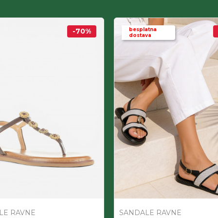
besplatna
-70
%
dostava
LE RAVNE
SANDALE RAVNE