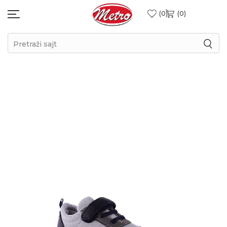
0
0
Pretraži sajt