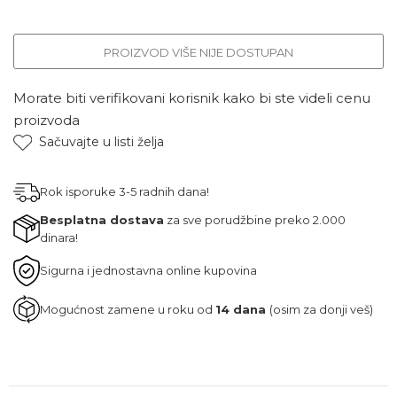
PROIZVOD VIŠE NIJE DOSTUPAN
Morate biti verifikovani korisnik kako bi ste videli cenu
proizvoda
Sačuvajte u listi želja
Rok isporuke 3-5 radnih dana!
Besplatna dostava
za sve porudžbine preko 2.000
dinara!
Sigurna i jednostavna online kupovina
Mogućnost zamene u roku od
14 dana
(osim za donji veš)