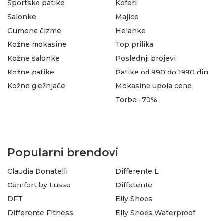
Sportske patike
Koferi
Salonke
Majice
Gumene čizme
Helanke
Kožne mokasine
Top prilika
Kožne salonke
Poslednji brojevi
Kožne patike
Patike od 990 do 1990 din
Kožne gležnjače
Mokasine upola cene
Torbe -70%
Popularni brendovi
Claudia Donatelli
Differente L
Comfort by Lusso
Diffetente
DFT
Elly Shoes
Differente Fitness
Elly Shoes Waterproof