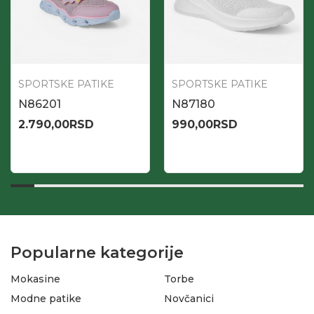
SPORTSKE PATIKE
SPORTSKE PATIKE
N86201
N87180
2.790,00
RSD
990,00
RSD
Popularne kategorije
Mokasine
Torbe
Modne patike
Novčanici