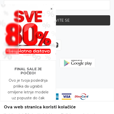
×
PRIJAVITE SE
Zapratite nas
FINAL SALE JE
POČEO!
Ovo je tvoja poslednja
prilika da ugrabiš
omiljene letnje modele
uz popuste do čak
-80%!
Ova web stranica koristi kolačiće