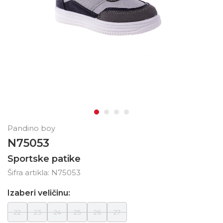
Pandino boy
N75053
Sportske patike
Šifra artikla:
N75053
Izaberi veličinu:
22
23
24
25
26
27