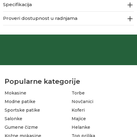
Specifikacija
Proveri dostupnost u radnjama
Popularne kategorije
Mokasine
Torbe
Modne patike
Novčanici
Sportske patike
Koferi
Salonke
Majice
Gumene čizme
Helanke
Kožne mokasine
Top prilika