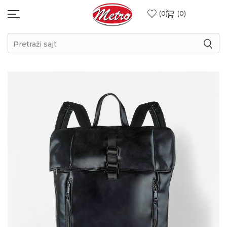
0
0
Pretraži sajt