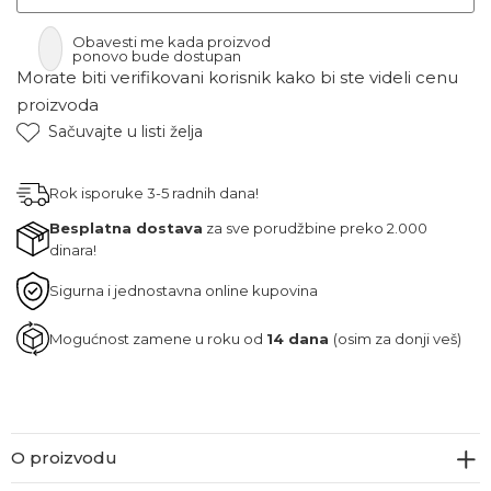
Obavesti me kada proizvod
ponovo bude dostupan
Morate biti verifikovani korisnik kako bi ste videli cenu
proizvoda
Sačuvajte u listi želja
Rok isporuke 3-5 radnih dana!
Besplatna dostava
za sve porudžbine preko 2.000
dinara!
Sigurna i jednostavna online kupovina
Mogućnost zamene u roku od
14 dana
(osim za donji veš)
O proizvodu