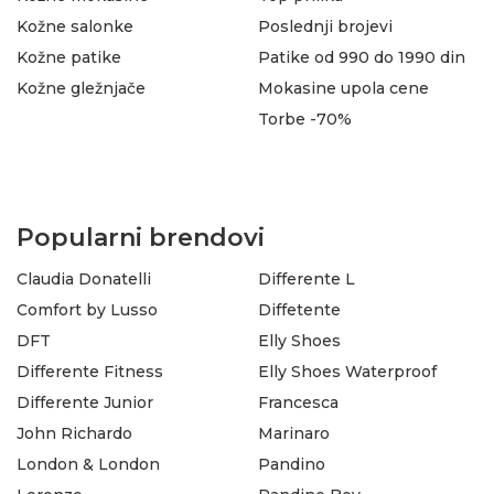
Kožne salonke
Poslednji brojevi
Kožne patike
Patike od 990 do 1990 din
Kožne gležnjače
Mokasine upola cene
Torbe -70%
Popularni brendovi
Claudia Donatelli
Differente L
Comfort by Lusso
Diffetente
DFT
Elly Shoes
Differente Fitness
Elly Shoes Waterproof
Differente Junior
Francesca
John Richardo
Marinaro
London & London
Pandino