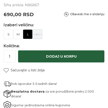
Šifra artikla:
N86867
690,00
RSD
Obavesti me o sniženju
Izaberi veličinu:
S
M
L
XL
Količina:
DODAJ U KORPU
Sačuvajte u listi želja
Rok isporuke 3-5 radnih dana!
Besplatna dostava
za sve porudžbine preko 2.000
dinara!
Sigurna i jednostavna online kupovina