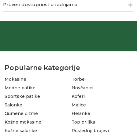
Proveri dostupnost u radnjama
Popularne kategorije
Mokasine
Torbe
Modne patike
Novčanici
Sportske patike
Koferi
Salonke
Majice
Gumene čizme
Helanke
Kožne mokasine
Top prilika
Kožne salonke
Poslednji brojevi