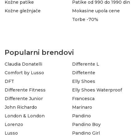
Kožne patike
Patike od 990 do 1990 din
Kožne gležnjače
Mokasine upola cene
Torbe -70%
Popularni brendovi
Claudia Donatelli
Differente L
Comfort by Lusso
Diffetente
DFT
Elly Shoes
Differente Fitness
Elly Shoes Waterproof
Differente Junior
Francesca
John Richardo
Marinaro
London & London
Pandino
Lorenzo
Pandino Boy
Lusso
Pandino Girl