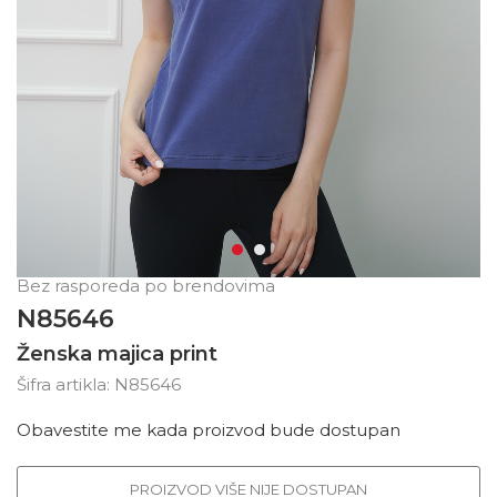
Bez rasporeda po brendovima
N85646
Ženska majica print
Šifra artikla:
N85646
Obavestite me kada proizvod bude dostupan
PROIZVOD VIŠE NIJE DOSTUPAN