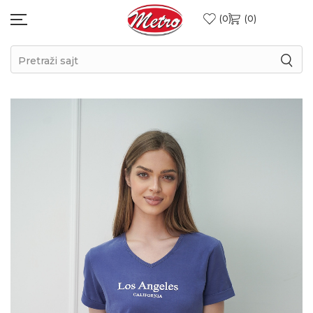
0
0
Pretraži sajt