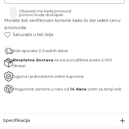
Obavesti me kada proizvod
ponovo bude dostupan
Morate biti verifikovani korisnik kako bi ste videli cenu
proizvoda
Sačuvajte u listi želja
Rok isporuke 3-5 radnih dana!
Besplatna dostava
za sve porudžbine preko 2.000
dinara!
Sigurna i jednostavna online kupovina
Mogućnost zamene u roku od
14 dana
(osim za donji veš)
Specifikacija