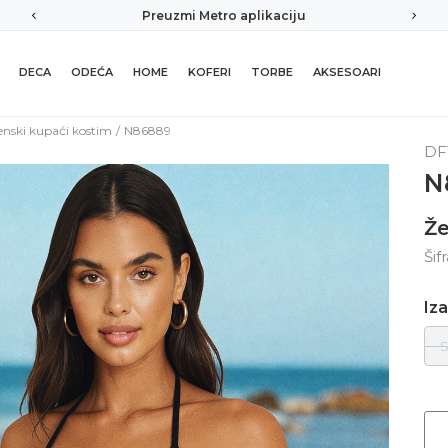
kaciju
Sigurno plaćanje platnim karticam
DECA
ODEĆA
HOME
KOFERI
TORBE
AKSESOARI
enski kupaći kostim
N86889
DF
N
Že
Šif
Iza