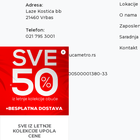
Lokacije
Adresa:
Laze Kostića bb
O nama
21460 Vrbas
Zaposlen
Telefon:
021 795 3001
Saradnja
Kontakt
Email:
×
onlinepodrska@obucametro.rs
Račun:
OTP Banka 325-9500500001380-33
PIB:
100637224
Matični broj
08698856
SVE IZ LETNJE
KOLEKCIJE UPOLA
CENE