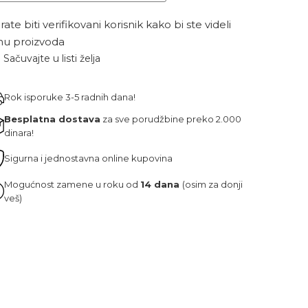
ate biti verifikovani korisnik kako bi ste videli
nu proizvoda
Sačuvajte u listi želja
Rok isporuke 3-5 radnih dana!
Besplatna dostava
za sve porudžbine preko 2.000
dinara!
Sigurna i jednostavna online kupovina
Mogućnost zamene u roku od
14 dana
(osim za donji
veš)