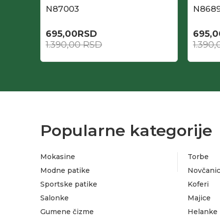
N87003
N8689
695,00
RSD
695,0
1.390,00
RSD
1.390
Popularne kategorije
Mokasine
Torbe
Modne patike
Novčanic
Sportske patike
Koferi
Salonke
Majice
Gumene čizme
Helanke