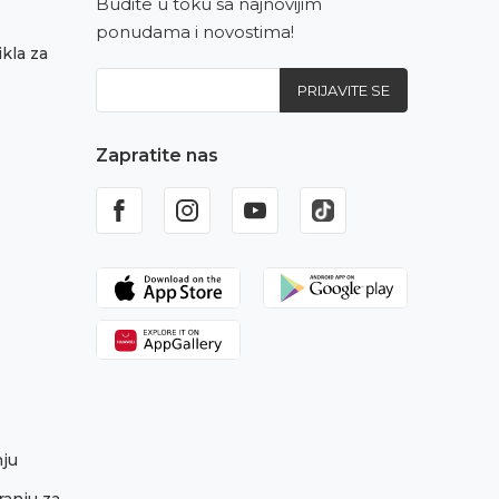
Budite u toku sa najnovijim
ponudama i novostima!
kla za
PRIJAVITE SE
Zapratite nas
nju