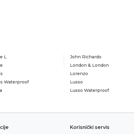
e L
John Richardo
te
London & London
es
Lorenzo
es Waterproof
Lusso
a
Lusso Waterproof
cije
Korisnički servis