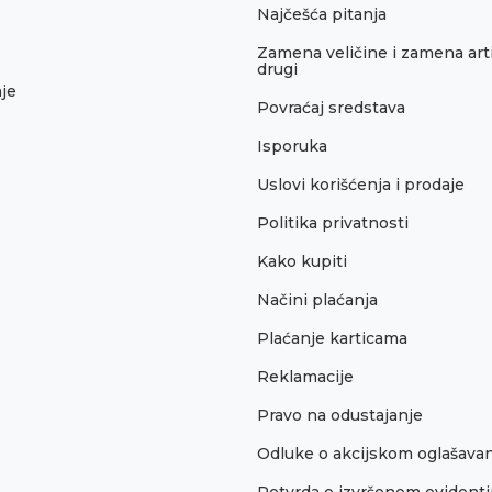
Najčešća pitanja
Zamena veličine i zamena arti
drugi
je
Povraćaj sredstava
Isporuka
Uslovi korišćenja i prodaje
Politika privatnosti
Kako kupiti
Načini plaćanja
Plaćanje karticama
Reklamacije
Pravo na odustajanje
Odluke o akcijskom oglašava