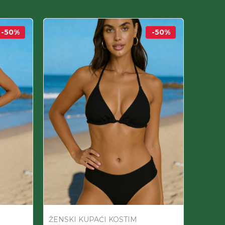
-50
%
-50
%
ŽENSKI KUPAĆI KOSTIM