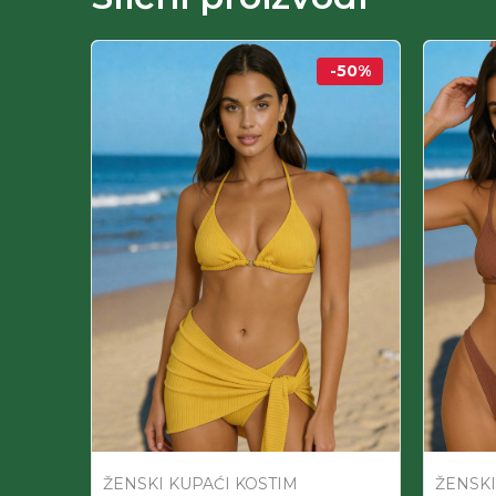
-50
%
ŽENSKI KUPAĆI KOSTIM
ŽENSKI