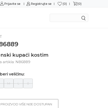
0
0
a
Prijavite se
Registrujte se
Mogućnost zamene u roku od 14 dana
T
86889
nski kupaći kostim
ra artikla:
N86889
beri veličinu:
S
M
L
0
PROIZVOD VIŠE NIJE DOSTUPAN