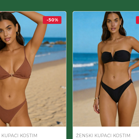
-50
%
 KUPAĆI KOSTIM
ŽENSKI KUPAĆI KOSTIM