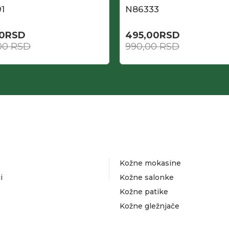
1
N86333
0
RSD
495,00
RSD
,00
RSD
990,00
RSD
Kožne mokasine
i
Kožne salonke
Kožne patike
Kožne gležnjače