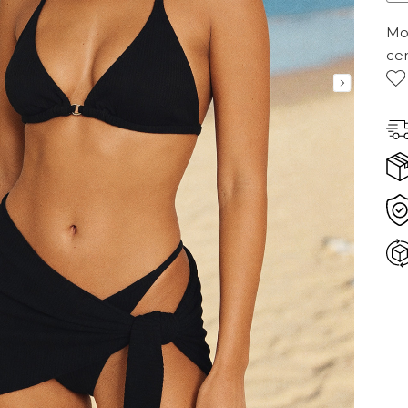
Mor
ce