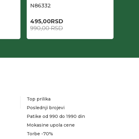
N86332
495,00
RSD
990,00
RSD
Top prilika
Poslednji brojevi
Patike od 990 do 1990 din
Mokasine upola cene
Torbe -70%