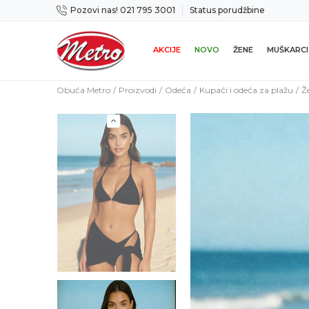
Pozovi nas! 021 795 3001
Status porudžbine
ene u roku od 14 dana
Preuzmi Metro apli
AKCIJE
NOVO
ŽENE
MUŠKARCI
Obuća Metro
Proizvodi
Odeća
Kupaći i odeća za plažu
Ž