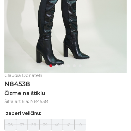
Claudia Donatelli
N84538
Čizme na štiklu
Šifra artikla:
N84538
Izaberi veličinu:
36
37
38
39
40
41
0