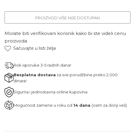
PROIZVOD VIŠE NIJE DOSTUPAN
Morate biti verifikovani korisnik kako bi ste videli cenu
proizvoda
Sačuvajte u listi želja
Rok isporuke 3-5 radnih dana!
Besplatna dostava
za sve porudžbine preko 2.000
dinara!
Sigurna i jednostavna online kupovina
Mogućnost zamene u roku od
14 dana
(osim za donji veš)