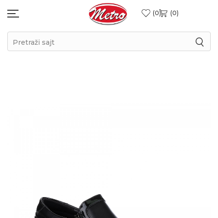
0
0
Pretraži sajt