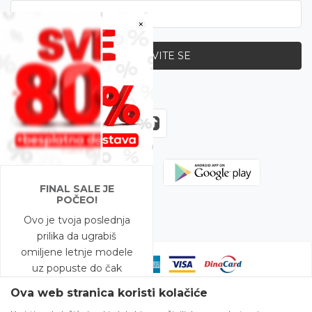
×
PRIJAVITE SE
Zapratite nas
FINAL SALE JE
POČEO!
Ovo je tvoja poslednja
prilika da ugrabiš
omiljene letnje modele
uz popuste do čak
-80%!
Ova web stranica koristi kolačiće