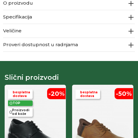
O proizvodu
Specifikacija
Veličine
Proveri dostupnost u radnjama
Slični proizvodi
-20
%
-50
%
besplatna
besplatna
dostava
dostava
TOP
Proizvodi
od kože