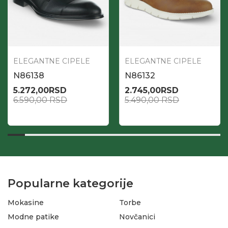
ELEGANTNE CIPELE
ELEGANTNE CIPELE
N86138
N86132
5.272,00
RSD
2.745,00
RSD
6.590,00
RSD
5.490,00
RSD
Popularne kategorije
Mokasine
Torbe
Modne patike
Novčanici