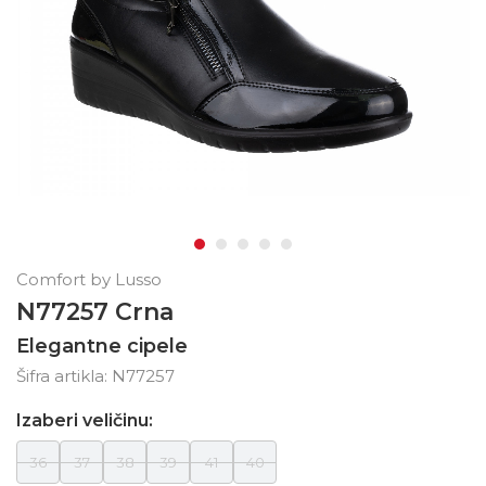
Comfort by Lusso
N77257 Crna
Elegantne cipele
Šifra artikla:
N77257
Izaberi veličinu:
36
37
38
39
41
40