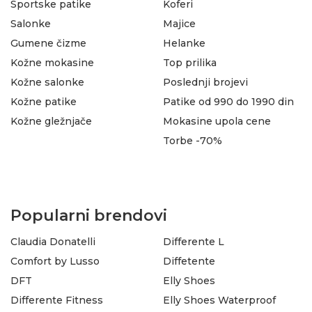
Sportske patike
Koferi
Salonke
Majice
Gumene čizme
Helanke
Kožne mokasine
Top prilika
Kožne salonke
Poslednji brojevi
Kožne patike
Patike od 990 do 1990 din
Kožne gležnjače
Mokasine upola cene
Torbe -70%
Popularni brendovi
Claudia Donatelli
Differente L
Comfort by Lusso
Diffetente
DFT
Elly Shoes
Differente Fitness
Elly Shoes Waterproof