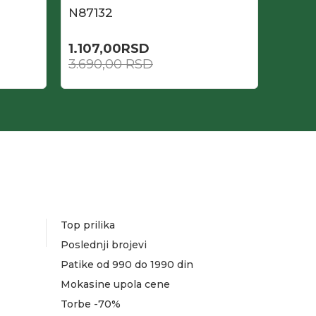
N87132
N8713
1.107,00
RSD
1.845
3.690,00
RSD
3.690
Top prilika
Poslednji brojevi
Patike od 990 do 1990 din
Mokasine upola cene
Torbe -70%