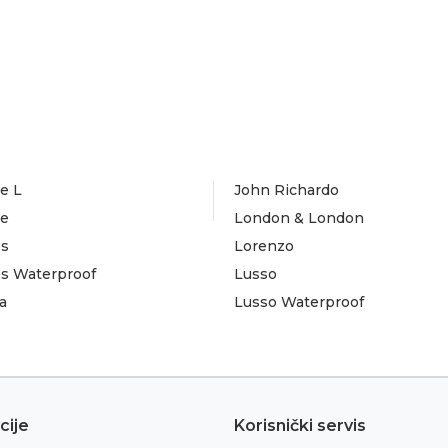
e L
John Richardo
te
London & London
es
Lorenzo
es Waterproof
Lusso
a
Lusso Waterproof
cije
Korisnički servis