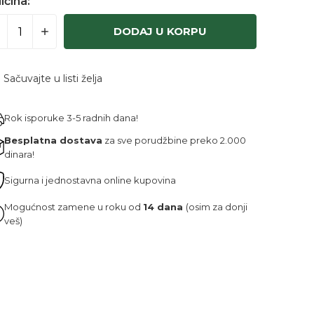
ičina:
DODAJ U KORPU
Sačuvajte u listi želja
Rok isporuke 3-5 radnih dana!
Besplatna dostava
za sve porudžbine preko 2.000
dinara!
Sigurna i jednostavna online kupovina
Mogućnost zamene u roku od
14 dana
(osim za donji
veš)