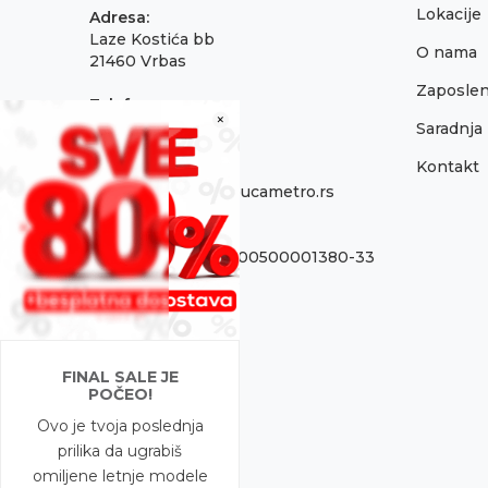
Lokacije
Adresa:
Laze Kostića bb
O nama
21460 Vrbas
Zaposlen
Telefon:
×
021 795 3001
Saradnja
Kontakt
Email:
onlinepodrska@obucametro.rs
Račun:
OTP Banka 325-9500500001380-33
PIB:
100637224
Matični broj
FINAL SALE JE
08698856
POČEO!
Ovo je tvoja poslednja
prilika da ugrabiš
omiljene letnje modele