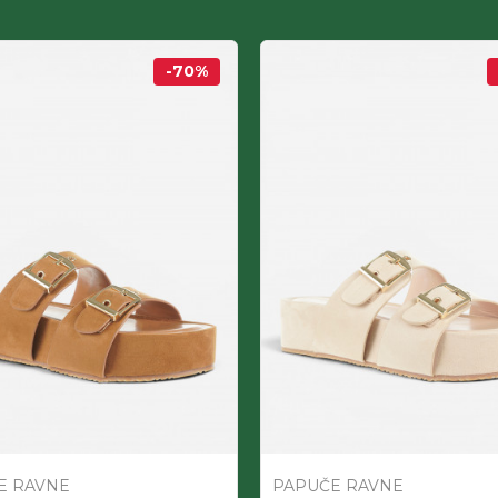
-70
%
E RAVNE
PAPUČE RAVNE