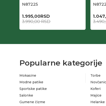
N87225
N872
1.995,00
RSD
1.047
3.990,00
RSD
3.490
Popularne kategorije
Mokasine
Torbe
Modne patike
Novčanic
Sportske patike
Koferi
Salonke
Majice
Gumene čizme
Helanke