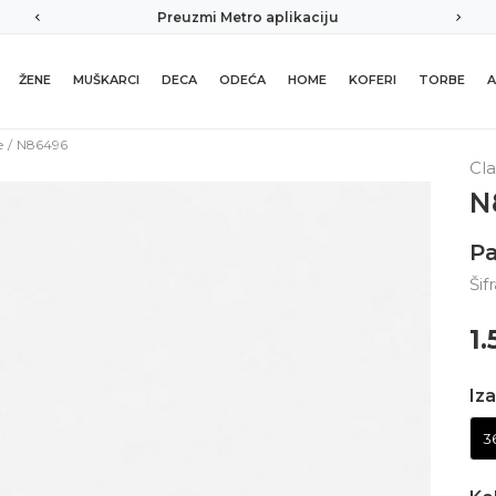
Preuzmi Metro aplikaciju
ŽENE
MUŠKARCI
DECA
ODEĆA
HOME
KOFERI
TORBE
A
e
N86496
Cla
N
P
Šif
1
Iza
3