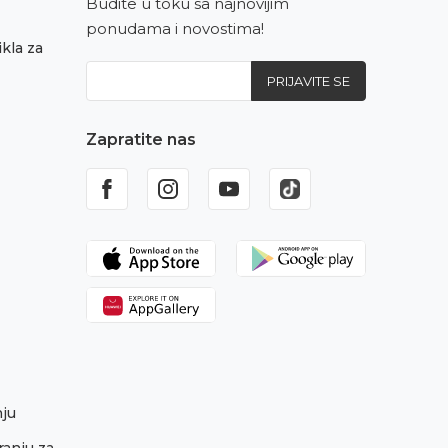
Budite u toku sa najnovijim
ponudama i novostima!
kla za
PRIJAVITE SE
Zapratite nas
nju