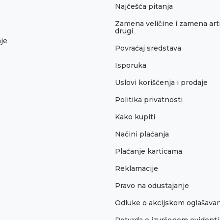
Najčešća pitanja
Zamena veličine i zamena arti
drugi
je
Povraćaj sredstava
Isporuka
Uslovi korišćenja i prodaje
Politika privatnosti
Kako kupiti
Načini plaćanja
Plaćanje karticama
Reklamacije
Pravo na odustajanje
Odluke o akcijskom oglašava