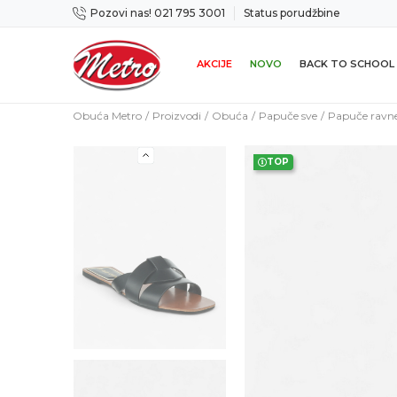
Pozovi nas! 021 795 3001
Status porudžbine
cama
Mogućnost zamene u roku od 14 dana
AKCIJE
NOVO
BACK TO SCHOOL
Obuća Metro
Proizvodi
Obuća
Papuče sve
Papuče ravn
TOP