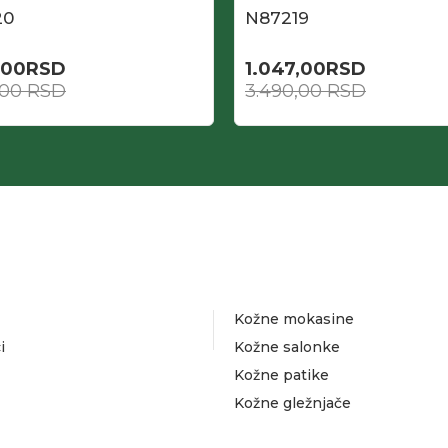
20
N87219
,00
RSD
1.047,00
RSD
,00
RSD
3.490,00
RSD
Kožne mokasine
i
Kožne salonke
Kožne patike
Kožne gležnjače